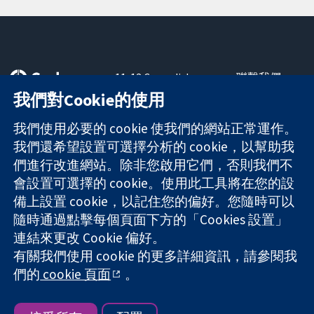
11-13 Cavendish
聯繫我們
Square
新聞
我們對Cookie的使用
可信任實證
London
新聞部
知情決定
W1G 0AN
關於我們
我們使用必要的 cookie 使我們的網站正常運作。
更完善的健康照
United Kingdom
工作機會
我們還希望設置可選擇分析的 cookie，以幫助我
護
Cochrane
們進行改進網站。除非您啟用它們，否則我們不
Library
會設置可選擇的 cookie。使用此工具將在您的設
備上設置 cookie，以記住您的偏好。您隨時可以
隨時通過點擊每個頁面下方的「Cookies 設置」
The Cochrane Collaboration is a charity (no. 1045921) and a
連結來更改 Cookie 偏好。
company limited by guarantee (no. 03044323) registered in
England & Wales. VAT registration number GB 718 2127 49.
有關我們使用 cookie 的更多詳細資訊，請參閱我
們的
cookie 頁面
。
版權所有 © 2026 The Cochrane Collaboration
網站條款與條件
|
免責聲明
|
隱私權
|
Cookie 政策
|
Cookie 設定