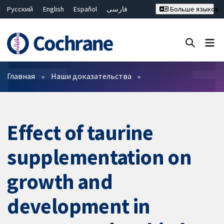
Русский
English
Español
فارسی
Больше языков
Français
Hrvatski
Deutsch
Bahasa Malaysia
ไทย
繁體中文
简体中文
Закрыть поиск ✖
Фильтры
Главная
Наши доказательства
Effect of taurine
supplementation on
growth and
development in