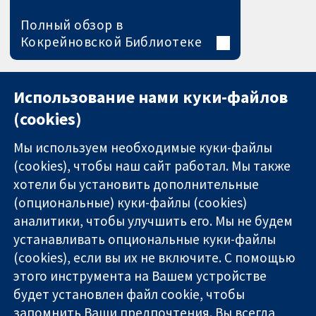
Полный обзор в
Кокрейновской Библиотеке
Использование нами куки-файлов
(cookies)
Мы используем необходимые куки-файлы
(cookies), чтобы наш сайт работал. Мы также
хотели бы установить дополнительные
(опциональные) куки-файлы (cookies)
аналитики, чтобы улучшить его. Мы не будем
11-13 Cavendish
Связаться с
устанавливать опциональные куки-файлы
Square
нами
(cookies), если вы их не включите. С помощью
Надёжные
London
Новости
этого инструмента на Вашем устройстве
доказательства
W1G 0AN
Пресс-
Информированные
United Kingdom
служба
будет установлен файл cookie, чтобы
решения
О нас
запомнить Ваши предпочтения. Вы всегда