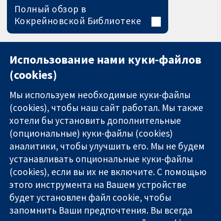
Полный обзор в
Кокрейновской Библиотеке
Использование нами куки-файлов
(cookies)
Мы используем необходимые куки-файлы
(cookies), чтобы наш сайт работал. Мы также
хотели бы установить дополнительные
(опциональные) куки-файлы (cookies)
аналитики, чтобы улучшить его. Мы не будем
11-13 Cavendish
Связаться с
устанавливать опциональные куки-файлы
Square
нами
(cookies), если вы их не включите. С помощью
Надёжные
London
Новости
этого инструмента на Вашем устройстве
доказательства
W1G 0AN
Пресс-
Информированные
United Kingdom
служба
будет установлен файл cookie, чтобы
решения
О нас
запомнить Ваши предпочтения. Вы всегда
Во благо
Работа