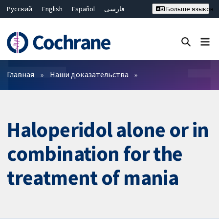
Русский
English
Español
فارسی
Больше языков
Français
Hrvatski
Deutsch
Bahasa Malaysia
ไทย
繁體中文
简体中文
Закрыть поиск ✖
Фильтры
Главная
Наши доказательства
Haloperidol alone or in
combination for the
treatment of mania