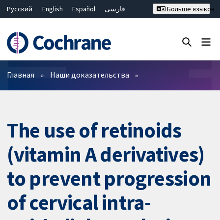
Русский
English
Español
فارسی
Больше языков
Français
Hrvatski
Deutsch
Bahasa Malaysia
ไทย
繁體中文
简体中文
Закрыть поиск ✖
Фильтры
Главная
Наши доказательства
The use of retinoids
(vitamin A derivatives)
to prevent progression
of cervical intra-