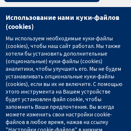
Использование нами куки-файлов
(cookies)
Мы используем необходимые куки-файлы
(cookies), чтобы наш сайт работал. Мы также
хотели бы установить дополнительные
(опциональные) куки-файлы (cookies)
аналитики, чтобы улучшить его. Мы не будем
11-13 Cavendish
Связаться с
устанавливать опциональные куки-файлы
Square
нами
(cookies), если вы их не включите. С помощью
Надёжные
London
Новости
этого инструмента на Вашем устройстве
доказательства
W1G 0AN
Пресс-
Информированные
United Kingdom
служба
будет установлен файл cookie, чтобы
решения
О нас
запомнить Ваши предпочтения. Вы всегда
Во благо
Работа
можете изменить свои настройки cookie-
здоровья
Cochrane
файлов в любое время, нажав на ссылку
Library
"Настройки cookie-файлов" в нижнем