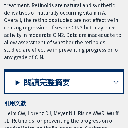
treatment. Retinoids are natural and synthetic
derivatives of naturally occurring vitamin A.
Overall, the retinoids studied are not effective in
causing regression of severe CIN3 but may have
activity in moderate CIN2. Data are inadequate to
allow assessment of whether the retinoids
studied are effective in preventing progression of
any grade of CIN.
閱讀完整摘要
引用文獻
Helm CW, Lorenz DJ, Meyer NJ, Rising WWR, Wulff
JL. Retinoids for preventing the progression of