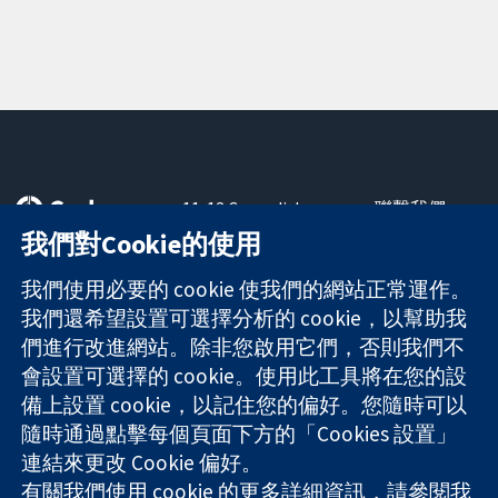
11-13 Cavendish
聯繫我們
Square
新聞
我們對Cookie的使用
可信任實證
London
新聞部
知情決定
W1G 0AN
關於我們
我們使用必要的 cookie 使我們的網站正常運作。
更完善的健康照
United Kingdom
工作機會
我們還希望設置可選擇分析的 cookie，以幫助我
護
Cochrane
們進行改進網站。除非您啟用它們，否則我們不
Library
會設置可選擇的 cookie。使用此工具將在您的設
備上設置 cookie，以記住您的偏好。您隨時可以
隨時通過點擊每個頁面下方的「Cookies 設置」
The Cochrane Collaboration is a charity (no. 1045921) and a
連結來更改 Cookie 偏好。
company limited by guarantee (no. 03044323) registered in
England & Wales. VAT registration number GB 718 2127 49.
有關我們使用 cookie 的更多詳細資訊，請參閱我