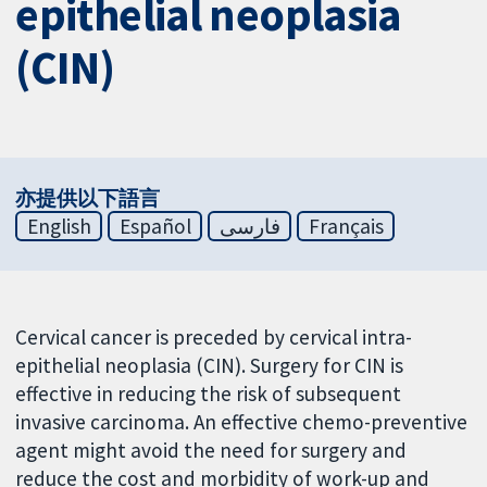
epithelial neoplasia
(CIN)
亦提供以下語言
English
Español
فارسی
Français
Cervical cancer is preceded by cervical intra-
epithelial neoplasia (CIN). Surgery for CIN is
effective in reducing the risk of subsequent
invasive carcinoma. An effective chemo-preventive
agent might avoid the need for surgery and
reduce the cost and morbidity of work-up and