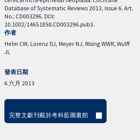
cervical intra-epithelial neoplasia. Cochrane
Database of Systematic Reviews 2013, Issue 6. Art.
No.: CD003296. DOI:
10.1002/14651858.CD003296.pub3.
作者
Helm CW
Lorenz DJ
Meyer NJ
Rising WWR
Wulff
JL
發表日期
6 六月 2013
完整文獻刊載於考科藍圖書館