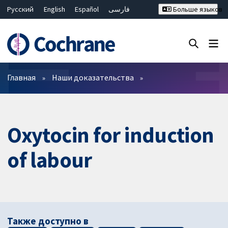
Русский
English
Español
فارسی
Больше языков
Français
Hrvatski
Deutsch
Bahasa Malaysia
ไทย
繁體中文
简体中文
Закрыть поиск ✖
Фильтры
Главная
Наши доказательства
Oxytocin for induction
of labour
Также доступно в