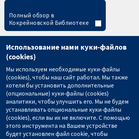
Полный обзор в
Кокрейновской Библиотеке
Использование нами куки-файлов
(cookies)
Мы используем необходимые куки-файлы
(cookies), чтобы наш сайт работал. Мы также
хотели бы установить дополнительные
(опциональные) куки-файлы (cookies)
аналитики, чтобы улучшить его. Мы не будем
11-13 Cavendish
Связаться с
устанавливать опциональные куки-файлы
Square
нами
(cookies), если вы их не включите. С помощью
Надёжные
London
Новости
этого инструмента на Вашем устройстве
доказательства
W1G 0AN
Пресс-
Информированные
будет установлен файл cookie, чтобы
United Kingdom
служба
решения