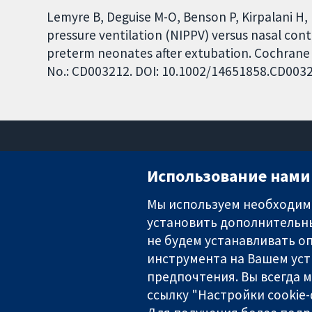
Lemyre B, Deguise M-O, Benson P, Kirpalani H, 
pressure ventilation (NIPPV) versus nasal con
preterm neonates after extubation. Cochrane D
No.: CD003212. DOI: 10.1002/14651858.CD003
Использование нами 
Мы используем необходимы
установить дополнительны
Надёжные доказательства
Информированные решения
не будем устанавливать оп
Во благо здоровья
инструмента на Вашем уст
предпочтения. Вы всегда 
ссылку "Настройки cookie
The Cochrane Collaboration is a charity (no. 1045921) and a comp