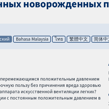
нных новорожденных п
ский
Bahasa Malaysia
ไทย
繁體中文
简体中
 с перемежающимся положительным давлением
рочную пользу без причинения вреда здоровью
аппарата искусственной вентиляции легких?
яции с постоянным положительным давлением в