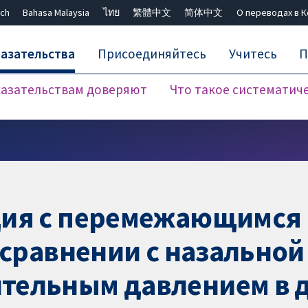
ch
Bahasa Malaysia
ไทย
繁體中文
简体中文
О переводах в 
азательства
Присоединяйтесь
Учитесь
П
азательствам доверяют
Что такое систематич
Закрыть поиск ✖
ция с перемежающимся
 сравнении с назальной
тельным давлением в 