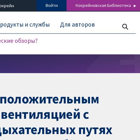
Войти
Кокрейновская Библиотека
Кокрейн
родукты и службы
Для авторов
еские обзоры?
 положительным
 вентиляцией с
дыхательных путях