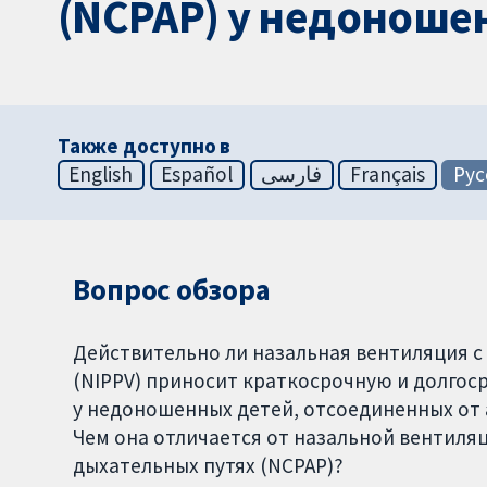
(NCPAP) у недоноше
Также доступно в
English
Español
فارسی
Français
Рус
Вопрос обзора
Действительно ли назальная вентиляция
(NIPPV) приносит краткосрочную и долгос
у недоношенных детей, отсоединенных от 
Чем она отличается от назальной вентил
дыхательных путях (NCPAP)?