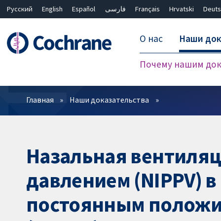
Русский
English
Español
فارسی
Français
Hrvatski
Deuts
О нас
Наши док
Почему нашим док
Фильтры
Главная
Наши доказательства
Назальная вентиля
давлением (NIPPV) в
постоянным положи