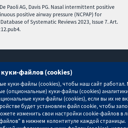
De Paoli AG, Davis PG. Nasal intermittent positive
tinuous positive airway pressure (NCPAP) for
atabase of Systematic Reviews 2023, Issue 7. Art.
212.pub4.
куки-файлов (cookies)
11-13 Cavendish Square
London
е куки-файлы (cookies), чтобы наш сайт работал.
W1G 0AN
е (опциональные) куки-файлы (cookies) аналитики
United Kingdom
циональные куки-файлы (cookies), если вы их не 
ройстве будет установлен файл cookie, чтобы зап
можете изменить свои настройки cookie-файлов в л
-файлов" в нижнем колонтитуле каждой страницы.
any limited by guarantee (no. 03044323) registered in England & W