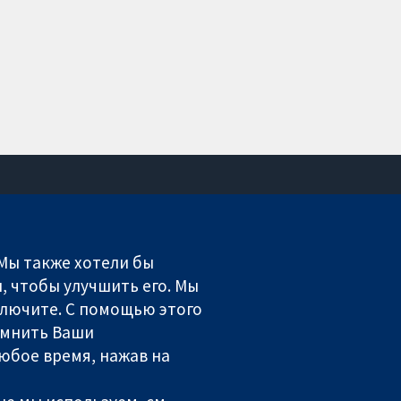
Связаться с нами
Новости
 Мы также хотели бы
Пресс-служба
, чтобы улучшить его. Мы
О нас
включите. С помощью этого
Работа
омнить Ваши
Cochrane Library
юбое время, нажав на
ales. VAT registration number GB 718 2127 49.