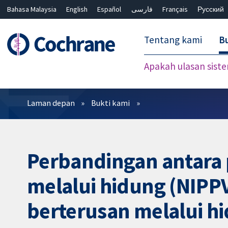
Bahasa Malaysia
English
Español
فارسی
Français
Русский
繁體中文
简体中文
Tentang kami
Bu
Apakah ulasan sist
Penapis
Laman depan
Bukti kami
Perbandingan antara 
melalui hidung (NIPP
berterusan melalui h