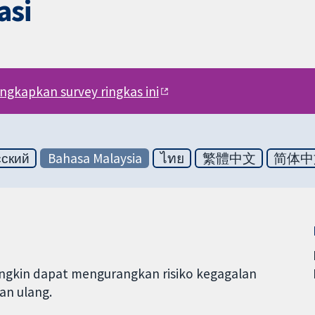
asi
engkapkan survey ringkas ini
сский
Bahasa Malaysia
ไทย
繁體中文
简体中
ngkin dapat mengurangkan risiko kegagalan
an ulang.