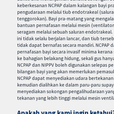
keberkesanan NCPAP dalam kalangan bayi pr
pengudaraan melalui tiub endotrakeal (salur
tenggorokan). Bayi pra-matang yang mengala
bantuan pernafasan melalui mesin (ventilato
seragam melalui sebuah saluran endotrakeal. 
ini tidak selalu berjalan lancar, dan tiub ter
tidak dapat bernafas secara mandiri. NCPA
pernafasan bayi secara invasif minima keran
ke bahagian belakang hidung, sekali gus han
NCPAP dan NIPPV boleh digunakan selepas pe
bilangan bayi yang akan memerlukan pemasuk
NCPAP dapat menyediakan udara bertekanan 
kemudian dialihkan ke dalam paru-paru supaya
menyediakan sokongan pengalihudaraan yang s
tekanan yang lebih tinggi melalui mesin ventil
Apakah yang kami ingin ketahui