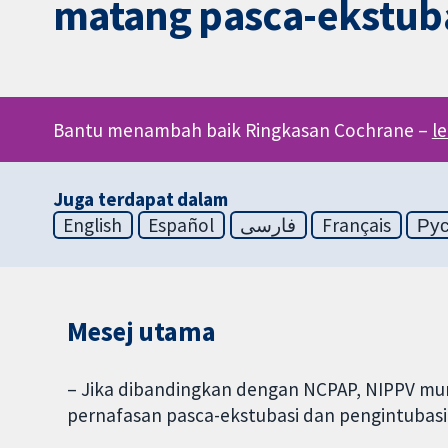
matang pasca-ekstub
Bantu menambah baik Ringkasan Cochrane –
l
Juga terdapat dalam
English
Español
فارسی
Français
Ру
Mesej utama
– Jika dibandingkan dengan NCPAP, NIPPV mu
pernafasan pasca-ekstubasi dan pengintubasi