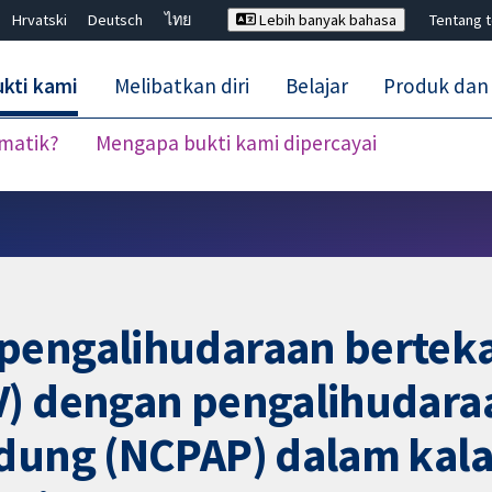
Hrvatski
Deutsch
ไทย
Lebih banyak bahasa
Tentang 
kti kami
Melibatkan diri
Belajar
Produk dan
ematik?
Mengapa bukti kami dipercayai
Tutup carian ✖
pengalihudaraan berteka
V) dengan pengalihudaraa
idung (NCPAP) dalam kala