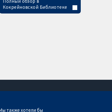
Полный обзор в
Кокрейновской Библиотеке
Связаться с нами
Новости
 Мы также хотели бы