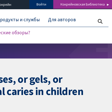
Войти
Кокрейновская Библиотека
Кокрейн
родукты и службы
Для авторов
еские обзоры?
es, or gels, or
 caries in children