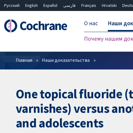
Русский
English
Español
فارسی
Français
Hrvatski
Deuts
О нас
Наши док
Почему нашим док
Фильтры
Главная
Наши доказательства
One topical fluoride (
varnishes) versus anot
and adolescents