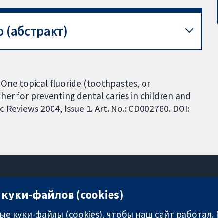
 (абстракт)
 One topical fluoride (toothpastes, or
ther for preventing dental caries in children and
Reviews 2004, Issue 1. Art. No.: CD002780. DOI:
куки-файлов (cookies)
11-13 Cavendish Square
London
е куки-файлы (cookies), чтобы наш сайт работал.