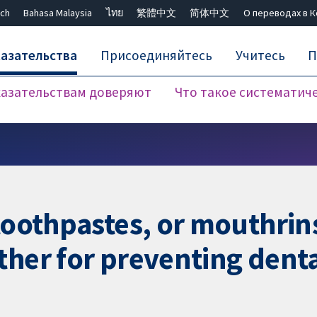
ch
Bahasa Malaysia
ไทย
繁體中文
简体中文
О переводах в 
азательства
Присоединяйтесь
Учитесь
П
азательствам доверяют
Что такое систематич
Закрыть поиск ✖
toothpastes, or mouthrins
her for preventing dental