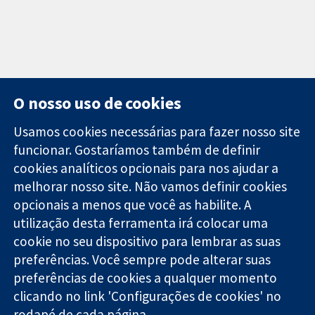
O nosso uso de cookies
Usamos cookies necessárias para fazer nosso site
funcionar. Gostaríamos também de definir
11-13 Cavendish
Contato
cookies analíticos opcionais para nos ajudar a
Square
Notícias
melhorar nosso site. Não vamos definir cookies
Evidências
Londres
Assessoria de
confiáveis.
opcionais a menos que você as habilite. A
W1G 0AN
imprensa
Decisões
Reino Unido
Sobre nós
utilização desta ferramenta irá colocar uma
informadas.
Emprego
cookie no seu dispositivo para lembrar as suas
Melhor saúde.
Cochrane
preferências. Você sempre pode alterar suas
Library
preferências de cookies a qualquer momento
clicando no link 'Configurações de cookies' no
rodapé de cada página.