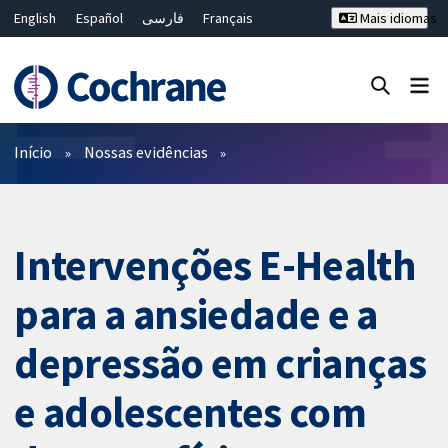
English
Español
فارسی
Français
Mais idiomas
Русский
Hrvatski
Deutsch
Bahasa Malaysia
ไทย
繁體中文
简体中文
Close search ✖
Filtros
Início
Nossas evidências
Intervenções E-Health
para a ansiedade e a
depressão em crianças
e adolescentes com