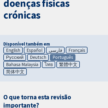
doenças físicas
crónicas
Disponível também em
English
Español
فارسی
Français
Русский
Deutsch
Português
Bahasa Malaysia
ไทย
繁體中文
简体中文
O que torna esta revisão
importante?