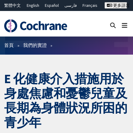
繁體中文
English
Español
فارسی
Français
更多語言
Русский
Hrvatski
Deutsch
Bahasa Malaysia
ไทย
简体中文
關閉搜尋 ✖
篩選條件
首頁
我們的實證
E 化健康介入措施用於
身處焦慮和憂鬱兒童及
長期為身體狀況所困的
青少年