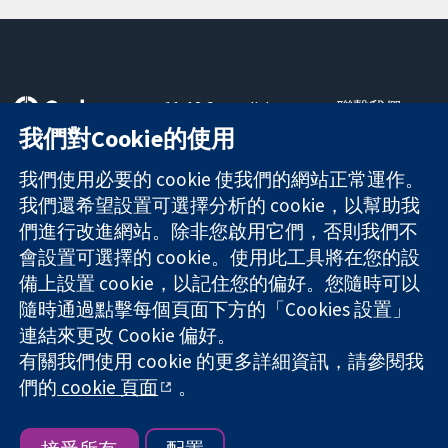
11-13 Cavendish
聯繫我們
Square
新聞
我們對Cookie的使用
可信任實證
London
新聞部
知情決定
W1G 0AN
關於我們
我們使用必要的 cookie 使我們的網站正常運作。
更完善的健康照
United Kingdom
工作機會
我們還希望設置可選擇分析的 cookie，以幫助我
護
Cochrane
們進行改進網站。除非您啟用它們，否則我們不
Library
會設置可選擇的 cookie。使用此工具將在您的設
備上設置 cookie，以記住您的偏好。您隨時可以
隨時通過點擊每個頁面下方的「Cookies 設置」
The Cochrane Collaboration is a charity (no. 1045921) and a
連結來更改 Cookie 偏好。
company limited by guarantee (no. 03044323) registered in
England & Wales. VAT registration number GB 718 2127 49.
有關我們使用 cookie 的更多詳細資訊，請參閱我
們的
cookie 頁面
。
版權所有 © 2026 The Cochrane Collaboration
網站條款與條件
|
免責聲明
|
隱私權
|
Cookie 政策
|
Cookie 設定