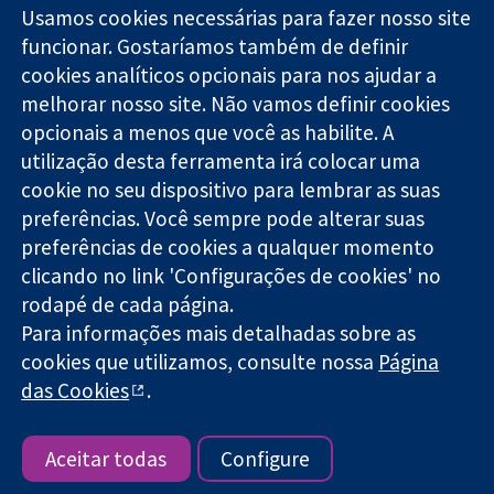
Usamos cookies necessárias para fazer nosso site
funcionar. Gostaríamos também de definir
11-13 Cavendish
Contato
cookies analíticos opcionais para nos ajudar a
Square
Notícias
Evidências
melhorar nosso site. Não vamos definir cookies
Londres
Assessoria de
confiáveis.
W1G 0AN
imprensa
opcionais a menos que você as habilite. A
Decisões
Reino Unido
Sobre nós
utilização desta ferramenta irá colocar uma
informadas.
Emprego
cookie no seu dispositivo para lembrar as suas
Melhor saúde.
Cochrane
preferências. Você sempre pode alterar suas
Library
preferências de cookies a qualquer momento
clicando no link 'Configurações de cookies' no
rodapé de cada página.
A Cochrane Collaboration é uma organização sem fins lucrativos
Para informações mais detalhadas sobre as
(caridade nº 1045921) e uma empresa limitada por garantia (nº
03044323) registrada na Inglaterra e no País de Gales.
cookies que utilizamos, consulte nossa
Página
das Cookies
.
Copyright © 2026 The Cochrane Collaboration
Termos e condições do site
|
Aviso legal
|
Privacidade
|
Política
de cookies
|
Configuração de cookies
Aceitar todas
Configure