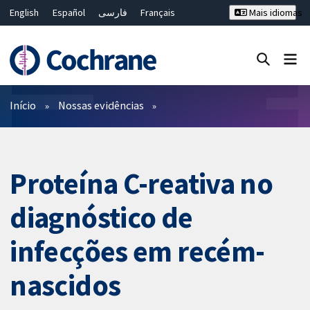
English
Español
فارسی
Français
Mais idiomas
Русский
Hrvatski
Deutsch
Bahasa Malaysia
ไทย
繁體中文
简体中文
Close search ✖
Filtros
Início
Nossas evidências
Proteína C-reativa no
diagnóstico de
infecções em recém-
nascidos