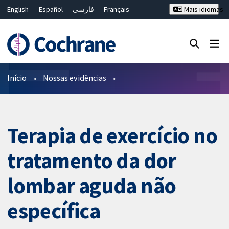
English
Español
فارسی
Français
Mais idiomas
Русский
Hrvatski
Deutsch
Bahasa Malaysia
ไทย
繁體中文
简体中文
Close search ✖
Filtros
Início
Nossas evidências
Terapia de exercício no
tratamento da dor
lombar aguda não
específica