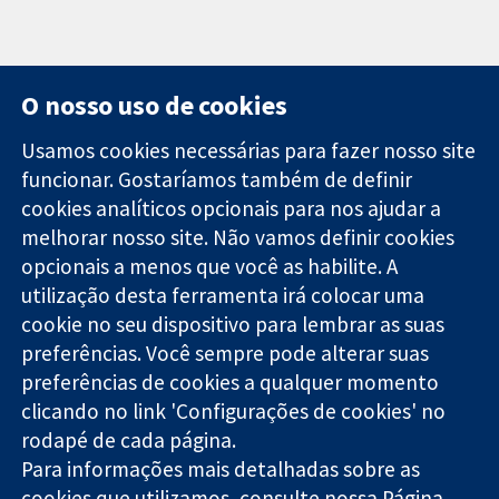
O nosso uso de cookies
Usamos cookies necessárias para fazer nosso site
funcionar. Gostaríamos também de definir
11-13 Cavendish
Contato
cookies analíticos opcionais para nos ajudar a
Square
Notícias
melhorar nosso site. Não vamos definir cookies
Evidências
Londres
Assessoria de
confiáveis.
W1G 0AN
imprensa
opcionais a menos que você as habilite. A
Decisões
Reino Unido
Sobre nós
utilização desta ferramenta irá colocar uma
informadas.
Emprego
cookie no seu dispositivo para lembrar as suas
Melhor saúde.
Cochrane
preferências. Você sempre pode alterar suas
Library
preferências de cookies a qualquer momento
clicando no link 'Configurações de cookies' no
rodapé de cada página.
A Cochrane Collaboration é uma organização sem fins lucrativos
Para informações mais detalhadas sobre as
(caridade nº 1045921) e uma empresa limitada por garantia (nº
03044323) registrada na Inglaterra e no País de Gales.
cookies que utilizamos, consulte nossa
Página