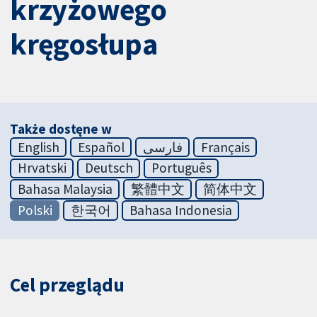
krzyżowego
kręgosłupa
Także dostęne w
English
Español
فارسی
Français
Hrvatski
Deutsch
Português
Bahasa Malaysia
繁體中文
简体中文
Polski
한국어
Bahasa Indonesia
Cel przeglądu