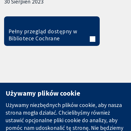
30 Sierpień 2023
Pełny przegląd dostępny w
Bibliotece Cochrane
Używamy plików cookie
Używamy niezbędnych plików cookie, aby nasza
strona mogła działać. Chcielibyśmy również
11-13 Cavendish
Kontakt
ustawić opcjonalne pliki cookie do analizy, aby
Square
Nowości
pomóc nam udoskonalić tę stronę. Nie będziemy
Wiarygodne dane
Londyn
Biuro