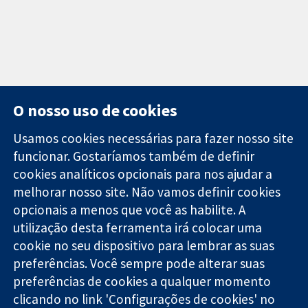
O nosso uso de cookies
Usamos cookies necessárias para fazer nosso site
funcionar. Gostaríamos também de definir
11-13 Cavendish
Contato
cookies analíticos opcionais para nos ajudar a
Square
Notícias
melhorar nosso site. Não vamos definir cookies
Evidências
Londres
Assessoria de
confiáveis.
opcionais a menos que você as habilite. A
W1G 0AN
imprensa
Decisões
Reino Unido
Sobre nós
utilização desta ferramenta irá colocar uma
informadas.
Emprego
cookie no seu dispositivo para lembrar as suas
Melhor saúde.
Cochrane
preferências. Você sempre pode alterar suas
Library
preferências de cookies a qualquer momento
clicando no link 'Configurações de cookies' no