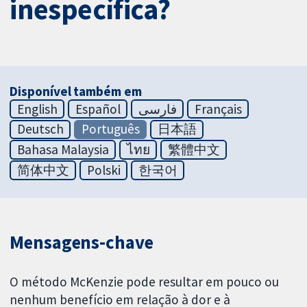
inespecífica?
Disponível também em
English
Español
فارسی
Français
Deutsch
Português
日本語
Bahasa Malaysia
ไทย
繁體中文
简体中文
Polski
한국어
Mensagens-chave
O método McKenzie pode resultar em pouco ou
nenhum benefício em relação à dor e à