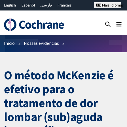
English
Español
فارسی
Français
Mais idiomas
Русский
Hrvatski
Deutsch
Bahasa Malaysia
ไทย
繁體中文
简体中文
Close search ✖
Filtros
Início
Nossas evidências
O método McKenzie é
efetivo para o
tratamento de dor
lombar (sub)aguda