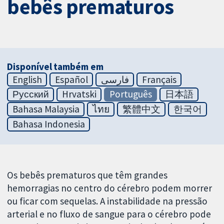
bebês prematuros
Disponível também em
English
Español
فارسی
Français
Русский
Hrvatski
Português
日本語
Bahasa Malaysia
ไทย
繁體中文
한국어
Bahasa Indonesia
Os bebês prematuros que têm grandes
hemorragias no centro do cérebro podem morrer
ou ficar com sequelas. A instabilidade na pressão
arterial e no fluxo de sangue para o cérebro pode