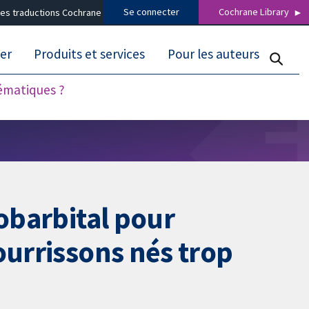
Se connecter
Cochrane Library
es traductions Cochrane
er
Produits et services
Pour les auteurs
tématiques ?
nobarbital pour
ourrissons nés trop