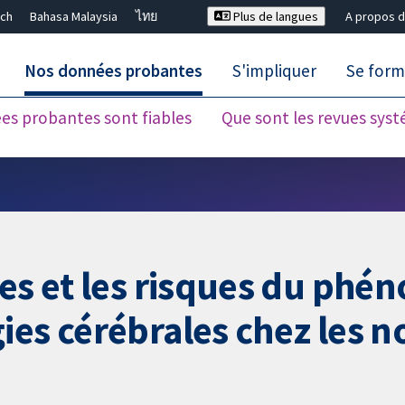
ch
Bahasa Malaysia
ไทย
Plus de langues
A propos d
Nos données probantes
S'impliquer
Se form
es probantes sont fiables
Que sont les revues sys
Fermer la recherche ✖
ces et les risques du phé
ies cérébrales chez les n