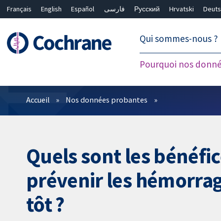
Français
English
Español
فارسی
Русский
Hrvatski
Deuts
繁體中文
简体中文
Qui sommes-nous ?
Pourquoi nos donné
Filtres
Accueil
Nos données probantes
Quels sont les bénéfi
prévenir les hémorrag
tôt ?