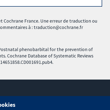
et Cochrane France. Une erreur de traduction ou
s commentaires à : traduction@cochrane.fr
Postnatal phenobarbital for the prevention of
nts. Cochrane Database of Systematic Reviews
02/14651858.CD001691.pub4.
11-13 Cavendish Square
cookies
Londres