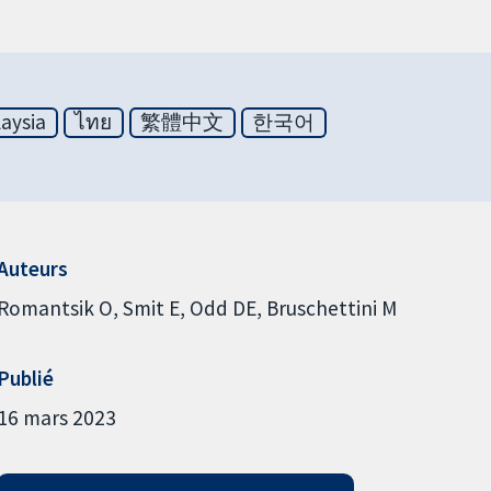
aysia
ไทย
繁體中文
한국어
Auteurs
Romantsik O
Smit E
Odd DE
Bruschettini M
Publié
16 mars 2023