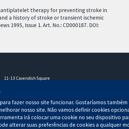
antiplatelet therapy for preventing stroke in
and a history of stroke or transient ischemic
ws 1995, Issue 1. Art. No.: CD000187. DOI:
11-13 Cavendish Square
Londres
s
W1G 0AN
Reino Unido
para fazer nosso site funcionar. Gostaríamos também d
melhorar nosso site. Não vamos definir cookies opcion
ferramenta irá colocar uma cookie no seu dispositivo pa
ode alterar suas preferências de cookies a qualquer m