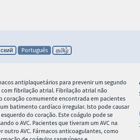
сский
Português
தமிழ்
macos antiplaquetários para prevenir um segundo
om fibrilação atrial. Fibrilação atrial não
do coração comumente encontrada em pacientes
m batimento cardíaco irregular. Isto pode causar
 esquerdo do coração. Este coágulo pode se
usando o AVC. Pacientes que tiveram um AVC na
er outro AVC. Fármacos anticoagulantes, como
 formação de coágulos sanguíneos e