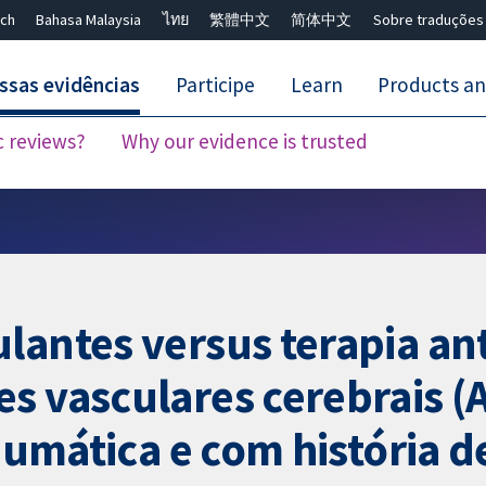
ch
Bahasa Malaysia
ไทย
繁體中文
简体中文
Sobre traduções
ssas evidências
Participe
Learn
Products an
c reviews?
Why our evidence is trusted
Close search ✖
lantes versus terapia an
s vasculares cerebrais 
reumática e com história 