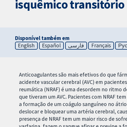
isquêmico transitório
Disponível também em
English
Español
فارسی
Français
Ру
Anticoagulantes são mais efetivos do que fár
acidente vascular cerebral (AVC) em pacientes c
reumática (NRAF) é uma desordem no ritmo 
que tiveram um AVC. Pacientes com NRAF tem u
a formação de um coágulo sanguíneo no átrio
deslocar e bloquear uma artéria cerebral, ca
presença de NRAF tem um maior risco de sofr
varfarina, fazem o sangue afinar e previne a