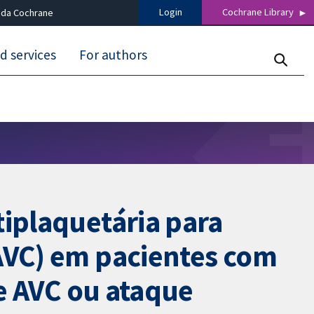
Login
Cochrane Library
 da Cochrane
d services
For authors
tiplaquetária para
(AVC) em pacientes com
de AVC ou ataque