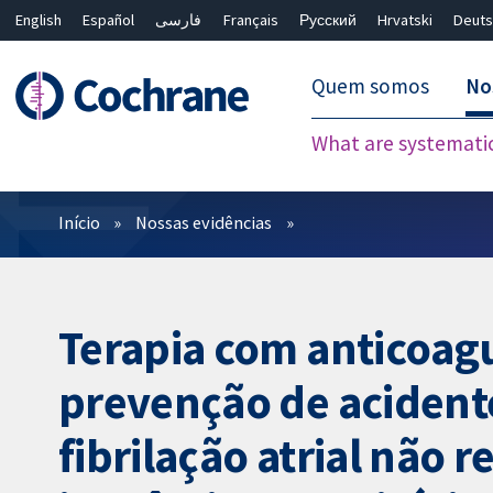
English
Español
فارسی
Français
Русский
Hrvatski
Deuts
Quem somos
No
What are systemati
Filtros
Início
Nossas evidências
Terapia com anticoagu
prevenção de acidente
fibrilação atrial não 