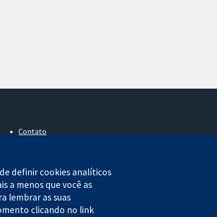
Contato
Notícias
Assessoria de imprensa
Sobre nós
e definir cookies analíticos
Emprego
ais a menos que você as
Cochrane Library
ra lembrar as suas
omento clicando no link