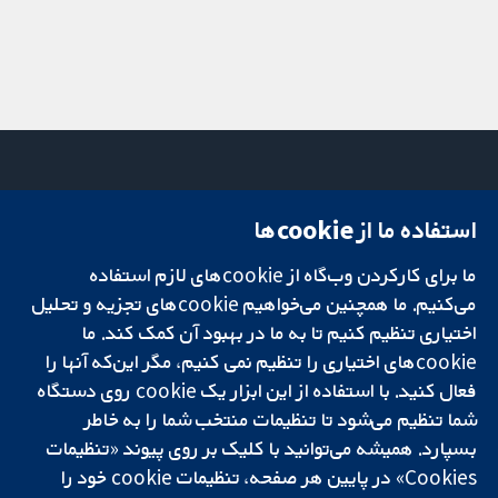
استفاده ما از cookie‌ها
میدان کاوندیش
تماس با ما
۱۳-۱۱
اخبار
ما برای کارکردن وب‌گاه از cookie‌های لازم استفاده
تحقیقات قابل
لندن
دفتر رسانه‌ای
اعتماد.
می‌کنیم. ما همچنین می‌خواهیم cookie‌های تجزیه و تحلیل
W1G 0AN
درباره ما
تصمیم‌گیری آگاهانه.
بریتانیا
فرصت‌های
اختیاری تنظیم کنیم تا به ما در بهبود آن کمک کند. ما
سلامت بهتر.
شغلی
cookie‌های اختیاری را تنظیم نمی کنیم، مگر این‌که آنها را
Cochrane
فعال کنید. با استفاده از این ابزار یک cookie‌ روی دستگاه
Library
شما تنظیم می‌شود تا تنظیمات منتخب شما را به خاطر
بسپارد. همیشه می‌توانید با کلیک بر روی پیوند «تنظیمات
Cookies» در پایین هر صفحه، تنظیمات cookie‌ خود را
شبکه همکاری کاکرین، یک مؤسسه خیریه (شماره 1045921) و یک شرکت با