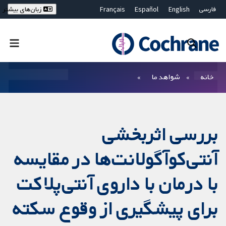
فارسی
English
Español
Français
زبان‌های بیشتر
Deutsch
Hrvatski
Русский
简体中文
繁體中文
ไทย
Bahasa Malaysia
بستن جستجو ✖
فیلترها
خانه
شواهد ما
بررسی اثربخشی
آنتی‌کوآگولانت‌ها در مقایسه
با درمان با داروی آنتی‌پلاکت
برای پیشگیری از وقوع سکته