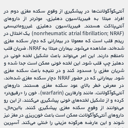
آنتی‌کوآگولانت‌ها در پیشگیری از وقوع سکته مغزی دوم در
افراد مبتلا به فیبریلاسیون دهلیزی، موثرتر از داروهای
آنتی‌پلاکت هستند. فیبریلاسیون دهلیزی غیرروماتیسمی
(nonrheumatic atrial fibrillation; NRAF) یک اختلال در
ریتم قلب است که معمولا در بیمارانی که دچار سکته مغزی
شده‌اند، مشاهده می‌شود. بیماران مبتلا به NRAF، ضربان قلب
نامنظم دارند. این امر می‌تواند باعث تشکیل لخته خونی در
دهلیز چپ قلب شود. این لخته خونی ممکن است جدا شده و
شریان مغزی را مسدود کند و در نتیجه باعث سکته مغزی
شود. بیمارانی که در حضور NRAF دچار سکته مغزی شده‌اند،
در معرض خطر بالای عود سکته مغزی هستند. داروهای
آنتی‌کوآگولانت، مانند وارفارین (warfarin)، خون را «رقیق‌تر»
کرده و از تشکیل لخته‌های خونی پیشگیری می‌کنند، از این رو
می‌توانند از وقوع سکته مغزی پیشگیری کنند. بااین‌حال،
داروهای آنتی‌کوآگولانت ممکن است باعث خون‌ریزی در مغز نیز
شوند و این عارضه هرگونه مزیتی را خنثی می‌کند. آسپرین