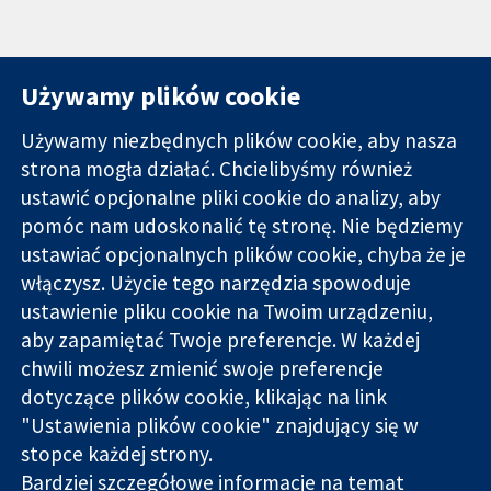
Używamy plików cookie
Używamy niezbędnych plików cookie, aby nasza
strona mogła działać. Chcielibyśmy również
11-13 Cavendish
Kontakt
ustawić opcjonalne pliki cookie do analizy, aby
Square
Nowości
pomóc nam udoskonalić tę stronę. Nie będziemy
Wiarygodne dane
Londyn
Biuro
naukowe.
ustawiać opcjonalnych plików cookie, chyba że je
W1G 0AN
prasowe
Świadome
Wielka Brytania
O nas
włączysz. Użycie tego narzędzia spowoduje
decyzje.
Praca
ustawienie pliku cookie na Twoim urządzeniu,
Lepsze zdrowie.
Cochrane
aby zapamiętać Twoje preferencje. W każdej
Library
chwili możesz zmienić swoje preferencje
dotyczące plików cookie, klikając na link
"Ustawienia plików cookie" znajdujący się w
Cochrane Collaboration to organizacja charytatywna (nr
stopce każdej strony.
1045921) i spółka z ograniczoną odpowiedzialnością (nr
Bardziej szczegółowe informacje na temat
03044323) zarejestrowana w Anglii i Walii. Numer rejestracyjny