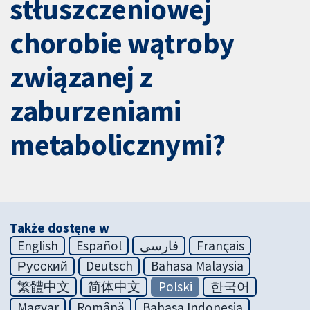
stłuszczeniowej
chorobie wątroby
związanej z
zaburzeniami
metabolicznymi?
Także dostęne w
English
Español
فارسی
Français
Русский
Deutsch
Bahasa Malaysia
繁體中文
简体中文
Polski
한국어
Magyar
Română
Bahasa Indonesia