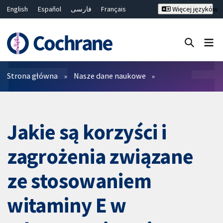
English
Español
فارسی
Français
Więcej języków
Русский
Hrvatski
Deutsch
Bahasa Malaysia
ไทย
繁體中文
简体中文
Close search ✖
Filtry
Strona główna
Nasze dane naukowe
Jakie są korzyści i
zagrożenia związane
ze stosowaniem
witaminy E w