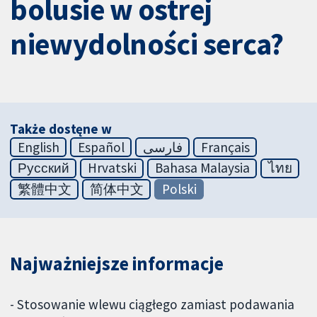
bolusie w ostrej
niewydolności serca?
Także dostęne w
English
Español
فارسی
Français
Русский
Hrvatski
Bahasa Malaysia
ไทย
繁體中文
简体中文
Polski
Najważniejsze informacje
- Stosowanie wlewu ciągłego zamiast podawania