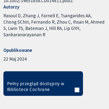
10.1002/14651858.CD014811.pub2.
Autorzy
Rasoul D
Zhang J
Farnell E
Tsangarides AA
Chong SChin
Fernando R
Zhou C
Ihsan M
Ahmed
S
Lwin TS
Bateman J
Hill RA
Lip GYH
Sankaranarayanan R
Opublikowane
22 Maj 2024
Pełny przegląd dostępny w
Bibliotece Cochrane