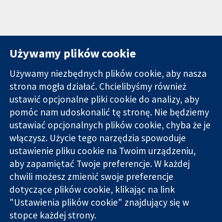
Używamy plików cookie
Używamy niezbędnych plików cookie, aby nasza
strona mogła działać. Chcielibyśmy również
11-13 Cavendish
Kontakt
ustawić opcjonalne pliki cookie do analizy, aby
Square
Nowości
pomóc nam udoskonalić tę stronę. Nie będziemy
Wiarygodne dane
Londyn
Biuro
ustawiać opcjonalnych plików cookie, chyba że je
naukowe.
W1G 0AN
prasowe
Świadome
Wielka Brytania
O nas
włączysz. Użycie tego narzędzia spowoduje
decyzje.
Praca
ustawienie pliku cookie na Twoim urządzeniu,
Lepsze zdrowie.
Cochrane
aby zapamiętać Twoje preferencje. W każdej
Library
chwili możesz zmienić swoje preferencje
dotyczące plików cookie, klikając na link
"Ustawienia plików cookie" znajdujący się w
Cochrane Collaboration to organizacja charytatywna (nr
stopce każdej strony.
1045921) i spółka z ograniczoną odpowiedzialnością (nr