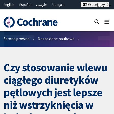
English
Español
فارسی
Français
Więcej języków
Русский
Hrvatski
Deutsch
Bahasa Malaysia
ไทย
繁體中文
简体中文
Close search ✖
Filtry
Strona główna
Nasze dane naukowe
Czy stosowanie wlewu
ciągłego diuretyków
pętlowych jest lepsze
niż wstrzyknięcia w