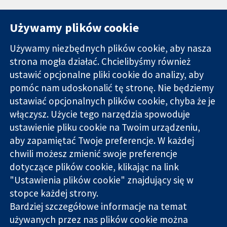
Używamy plików cookie
Używamy niezbędnych plików cookie, aby nasza
strona mogła działać. Chcielibyśmy również
11-13 Cavendish
Kontakt
ustawić opcjonalne pliki cookie do analizy, aby
Square
Nowości
pomóc nam udoskonalić tę stronę. Nie będziemy
Wiarygodne dane
Londyn
Biuro
ustawiać opcjonalnych plików cookie, chyba że je
naukowe.
W1G 0AN
prasowe
Świadome
włączysz. Użycie tego narzędzia spowoduje
Wielka Brytania
O nas
decyzje.
Praca
ustawienie pliku cookie na Twoim urządzeniu,
Lepsze zdrowie.
Cochrane
aby zapamiętać Twoje preferencje. W każdej
Library
chwili możesz zmienić swoje preferencje
dotyczące plików cookie, klikając na link
"Ustawienia plików cookie" znajdujący się w
Cochrane Collaboration to organizacja charytatywna (nr
stopce każdej strony.
1045921) i spółka z ograniczoną odpowiedzialnością (nr
Bardziej szczegółowe informacje na temat
03044323) zarejestrowana w Anglii i Walii. Numer rejestracyjny
używanych przez nas plików cookie można
VAT GB 718