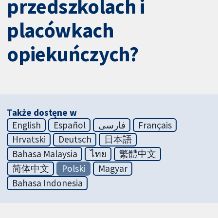
przedszkolach i
placówkach
opiekuńczych?
Także dostęne w
English
Español
فارسی
Français
Hrvatski
Deutsch
日本語
Bahasa Malaysia
ไทย
繁體中文
简体中文
Polski
Magyar
Bahasa Indonesia