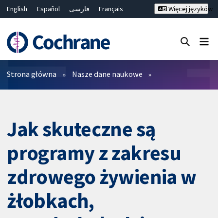
English
Español
فارسی
Français
Więcej języków
Русский
Hrvatski
Deutsch
Bahasa Malaysia
ไทย
繁體中文
简体中文
Close search ✖
Filtry
Strona główna
Nasze dane naukowe
Jak skuteczne są
programy z zakresu
zdrowego żywienia w
żłobkach,