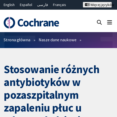
English
Español
فارسی
Français
Więcej języków
Русский
Hrvatski
Deutsch
Bahasa Malaysia
ไทย
繁體中文
简体中文
Close search ✖
Filtry
Strona główna
Nasze dane naukowe
Stosowanie różnych
antybiotyków w
pozaszpitalnym
zapaleniu płuc u