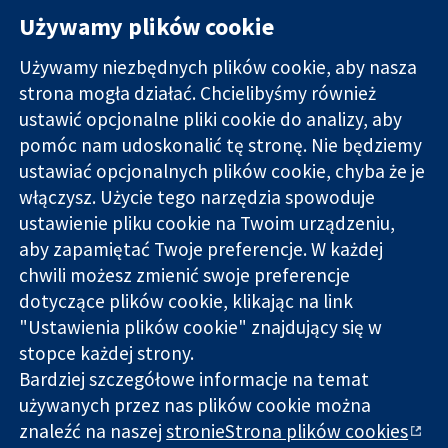
Używamy plików cookie
Używamy niezbędnych plików cookie, aby nasza
strona mogła działać. Chcielibyśmy również
11-13 Cavendish
Kontakt
ustawić opcjonalne pliki cookie do analizy, aby
Square
Nowości
pomóc nam udoskonalić tę stronę. Nie będziemy
Wiarygodne dane
Londyn
Biuro
ustawiać opcjonalnych plików cookie, chyba że je
naukowe.
W1G 0AN
prasowe
Świadome
włączysz. Użycie tego narzędzia spowoduje
Wielka Brytania
O nas
decyzje.
Praca
ustawienie pliku cookie na Twoim urządzeniu,
Lepsze zdrowie.
Cochrane
aby zapamiętać Twoje preferencje. W każdej
Library
chwili możesz zmienić swoje preferencje
dotyczące plików cookie, klikając na link
"Ustawienia plików cookie" znajdujący się w
Cochrane Collaboration to organizacja charytatywna (nr
stopce każdej strony.
1045921) i spółka z ograniczoną odpowiedzialnością (nr
Bardziej szczegółowe informacje na temat
03044323) zarejestrowana w Anglii i Walii. Numer rejestracyjny
używanych przez nas plików cookie można
VAT GB 718
znaleźć na naszej
stronieStrona plików cookies
Copyright © 2026 The Cochrane Collaboration