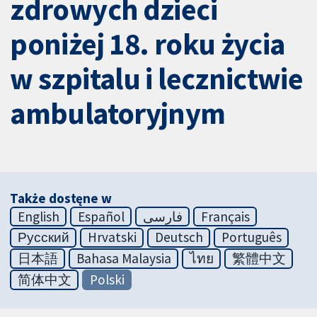
zdrowych dzieci
poniżej 18. roku życia
w szpitalu i lecznictwie
ambulatoryjnym
Także dostęne w
English
Español
فارسی
Français
Русский
Hrvatski
Deutsch
Português
日本語
Bahasa Malaysia
ไทย
繁體中文
简体中文
Polski