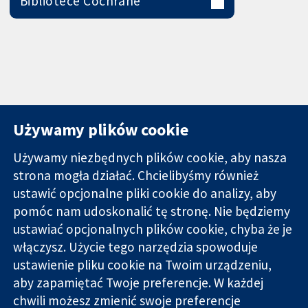
Bibliotece Cochrane
Używamy plików cookie
Używamy niezbędnych plików cookie, aby nasza
strona mogła działać. Chcielibyśmy również
11-13 Cavendish
Kontakt
ustawić opcjonalne pliki cookie do analizy, aby
Square
Nowości
pomóc nam udoskonalić tę stronę. Nie będziemy
Wiarygodne dane
Londyn
Biuro
ustawiać opcjonalnych plików cookie, chyba że je
naukowe.
W1G 0AN
prasowe
Świadome
Wielka Brytania
O nas
włączysz. Użycie tego narzędzia spowoduje
decyzje.
Praca
ustawienie pliku cookie na Twoim urządzeniu,
Lepsze zdrowie.
Cochrane
aby zapamiętać Twoje preferencje. W każdej
Library
chwili możesz zmienić swoje preferencje