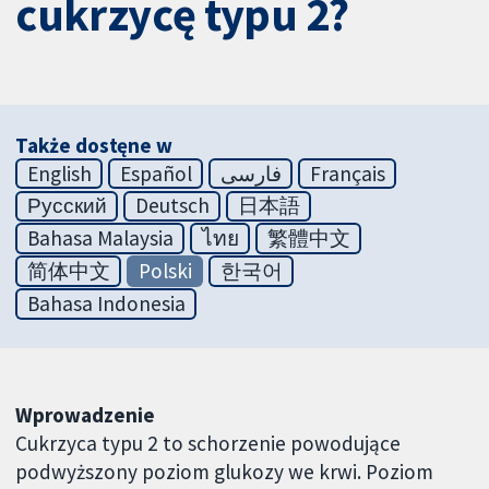
cukrzycę typu 2?
Także dostęne w
English
Español
فارسی
Français
Русский
Deutsch
日本語
Bahasa Malaysia
ไทย
繁體中文
简体中文
Polski
한국어
Bahasa Indonesia
Wprowadzenie
Cukrzyca typu 2 to schorzenie powodujące
podwyższony poziom glukozy we krwi. Poziom