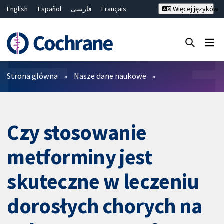
English
Español
فارسی
Français
Więcej języków
Русский
Hrvatski
Deutsch
Bahasa Malaysia
ไทย
繁體中文
简体中文
Close search ✖
Filtry
Strona główna
Nasze dane naukowe
Czy stosowanie
metforminy jest
skuteczne w leczeniu
dorosłych chorych na