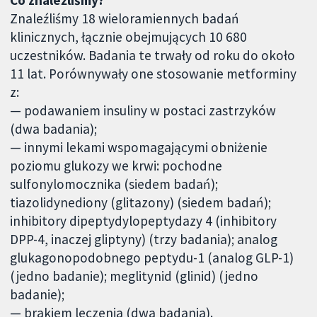
Co znaleźliśmy?
Znaleźliśmy 18 wieloramiennych badań
klinicznych, łącznie obejmujących 10 680
uczestników. Badania te trwały od roku do około
11 lat. Porównywały one stosowanie metforminy
z:
— podawaniem insuliny w postaci zastrzyków
(dwa badania);
— innymi lekami wspomagającymi obniżenie
poziomu glukozy we krwi: pochodne
sulfonylomocznika (siedem badań);
tiazolidynediony (glitazony) (siedem badań);
inhibitory dipeptydylopeptydazy 4 (inhibitory
DPP-4, inaczej gliptyny) (trzy badania); analog
glukagonopodobnego peptydu-1 (analog GLP-1)
(jedno badanie); meglitynid (glinid) (jedno
badanie);
— brakiem leczenia (dwa badania).