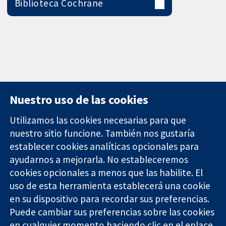
Biblioteca Cochrane
Nuestro uso de las cookies
Utilizamos las cookies necesarias para que
nuestro sitio funcione. También nos gustaría
11-13 Cavendish
Contacto
establecer cookies analíticas opcionales para
Square
Noticias
ayudarnos a mejorarla. No estableceremos
Evidencia fiable.
Londres
Prensa
Decisiones
cookies opcionales a menos que las habilite. El
W1G 0AN
Sobre
informadas.
Reino Unido
nosotros
uso de esta herramienta establecerá una cookie
Mejor salud.
Empleo
en su dispositivo para recordar sus preferencias.
Cochrane
Puede cambiar sus preferencias sobre las cookies
Library
en cualquier momento haciendo clic en el enlace