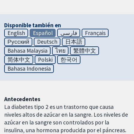
Disponible también en
English
Español
فارسی
Français
Русский
Deutsch
日本語
Bahasa Malaysia
ไทย
繁體中文
简体中文
Polski
한국어
Bahasa Indonesia
Antecedentes
La diabetes tipo 2 es un trastorno que causa
niveles altos de azúcar en la sangre. Los niveles de
azúcar en la sangre son controlados por la
insulina, una hormona producida por el páncreas.