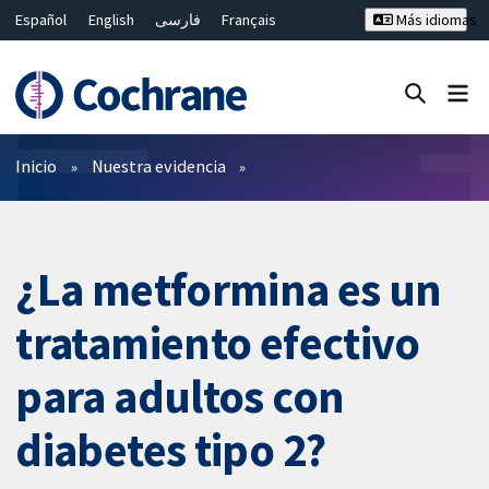
Español
English
فارسی
Français
Más idiomas
Русский
Hrvatski
Deutsch
Bahasa Malaysia
ไทย
繁體中文
简体中文
Cerrar búsqueda ✖
Filtros
Inicio
Nuestra evidencia
¿La metformina es un
tratamiento efectivo
para adultos con
diabetes tipo 2?