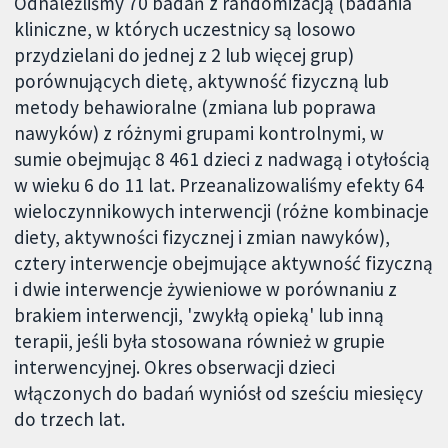
Odnaleźliśmy 70 badań z randomizacją (badania
kliniczne, w których uczestnicy są losowo
przydzielani do jednej z 2 lub więcej grup)
porównujących dietę, aktywność fizyczną lub
metody behawioralne (zmiana lub poprawa
nawyków) z różnymi grupami kontrolnymi, w
sumie obejmując 8 461 dzieci z nadwagą i otyłością
w wieku 6 do 11 lat. Przeanalizowaliśmy efekty 64
wieloczynnikowych interwencji (różne kombinacje
diety, aktywności fizycznej i zmian nawyków),
cztery interwencje obejmujące aktywność fizyczną
i dwie interwencje żywieniowe w porównaniu z
brakiem interwencji, 'zwykłą opieką' lub inną
terapii, jeśli była stosowana również w grupie
interwencyjnej. Okres obserwacji dzieci
włączonych do badań wyniósł od sześciu miesięcy
do trzech lat.