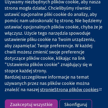
Używamy niezbędnych plików cookie, aby nasza
strona mogła działać. Chcielibyśmy również
11-13 Cavendish
Kontakt
ustawić opcjonalne pliki cookie do analizy, aby
Square
Nowości
pomóc nam udoskonalić tę stronę. Nie będziemy
Wiarygodne dane
Londyn
Biuro
ustawiać opcjonalnych plików cookie, chyba że je
naukowe.
W1G 0AN
prasowe
Świadome
Wielka Brytania
O nas
włączysz. Użycie tego narzędzia spowoduje
decyzje.
Praca
ustawienie pliku cookie na Twoim urządzeniu,
Lepsze zdrowie.
Cochrane
aby zapamiętać Twoje preferencje. W każdej
Library
chwili możesz zmienić swoje preferencje
dotyczące plików cookie, klikając na link
"Ustawienia plików cookie" znajdujący się w
Cochrane Collaboration to organizacja charytatywna (nr
stopce każdej strony.
1045921) i spółka z ograniczoną odpowiedzialnością (nr
Bardziej szczegółowe informacje na temat
03044323) zarejestrowana w Anglii i Walii. Numer rejestracyjny
VAT GB 718
używanych przez nas plików cookie można
znaleźć na naszej
stronieStrona plików cookies
Copyright © 2026 The Cochrane Collaboration
Warunki korzystania ze strony internetowej
|
Informacje
prawne
|
Prywatność
|
Polityka plików cookies
|
Ustawienia
Zaakceptuj wszystkie
Skonfiguruj