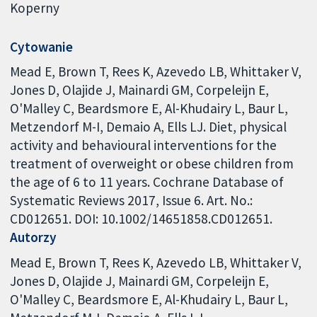
Koperny
Cytowanie
Mead E, Brown T, Rees K, Azevedo LB, Whittaker V,
Jones D, Olajide J, Mainardi GM, Corpeleijn E,
O'Malley C, Beardsmore E, Al-Khudairy L, Baur L,
Metzendorf M-I, Demaio A, Ells LJ. Diet, physical
activity and behavioural interventions for the
treatment of overweight or obese children from
the age of 6 to 11 years. Cochrane Database of
Systematic Reviews 2017, Issue 6. Art. No.:
CD012651. DOI: 10.1002/14651858.CD012651.
Autorzy
Mead E
Brown T
Rees K
Azevedo LB
Whittaker V
Jones D
Olajide J
Mainardi GM
Corpeleijn E
O'Malley C
Beardsmore E
Al-Khudairy L
Baur L