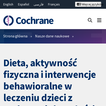
English
Español
فارسی
Français
Więcej języków
Русский
Hrvatski
Deutsch
Bahasa Malaysia
ไทย
繁體中文
简体中文
Close search ✖
Filtry
Strona główna
Nasze dane naukowe
Dieta, aktywność
fizyczna i interwencje
behawioralne w
leczeniu dzieci z