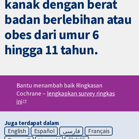
kanak dengan berat
badan berlebihan atau
obes dari umur 6
hingga 11 tahun.
Bantu menambah baik Ringkasan
Cochrane –
lengkapkan survey ringkas
ini
Juga terdapat dalam
English
Español
فارسی
Français