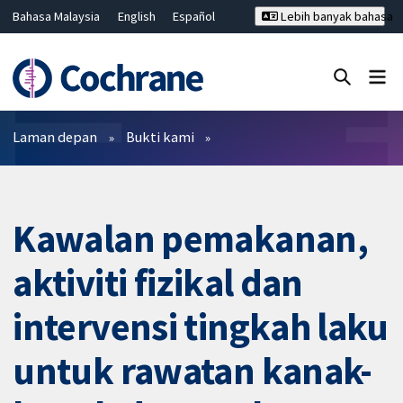
Bahasa Malaysia
English
Español
Lebih banyak bahasa
فارسی
Français
Русский
Hrvatski
Deutsch
ไทย
繁體中文
简体中文
Tutup carian ✖
Penapis
Laman depan
Bukti kami
Kawalan pemakanan,
aktiviti fizikal dan
intervensi tingkah laku
untuk rawatan kanak-