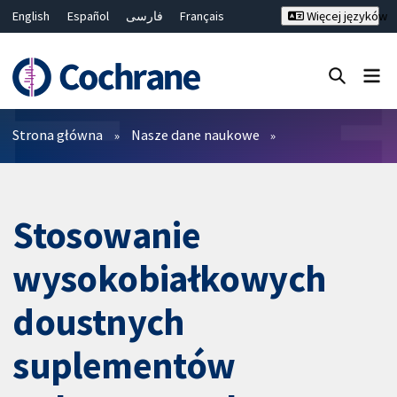
English
Español
فارسی
Français
Więcej języków
Русский
Hrvatski
Deutsch
Bahasa Malaysia
ไทย
繁體中文
简体中文
Close search ✖
Filtry
Strona główna
Nasze dane naukowe
Stosowanie
wysokobiałkowych
doustnych
suplementów