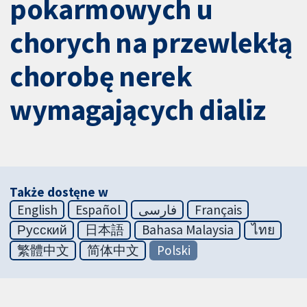
pokarmowych u
chorych na przewlekłą
chorobę nerek
wymagających dializ
Także dostęne w
English
Español
فارسی
Français
Русский
日本語
Bahasa Malaysia
ไทย
繁體中文
简体中文
Polski