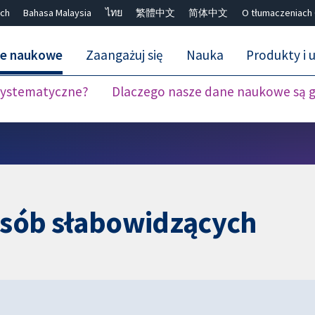
ch
Bahasa Malaysia
ไทย
繁體中文
简体中文
O tłumaczeniach
ne naukowe
Zaangażuj się
Nauka
Produkty i u
 systematyczne?
Dlaczego nasze dane naukowe są 
Close search ✖
 osób słabowidzących