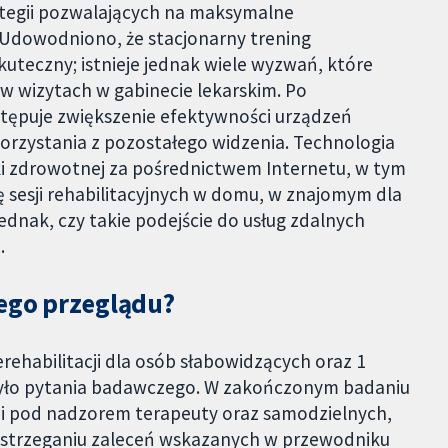
ategii pozwalających na maksymalne
 Udowodniono, że stacjonarny trening
skuteczny; istnieje jednak wiele wyzwań, które
w wizytach w gabinecie lekarskim. Po
ępuje zwiększenie efektywności urządzeń
orzystania z pozostałego widzenia. Technologia
ki zdrowotnej za pośrednictwem Internetu, w tym
dę sesji rehabilitacyjnych w domu, w znajomym dla
ednak, czy takie podejście do usług zdalnych
.
tego przeglądu?
rehabilitacji dla osób słabowidzących oraz 1
zyło pytania badawczego. W zakończonym badaniu
ji pod nadzorem terapeuty oraz samodzielnych,
estrzeganiu zaleceń wskazanych w przewodniku