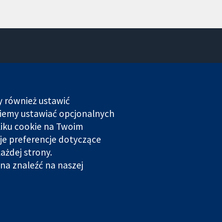
Kontakt
Nowości
Biuro prasowe
y również ustawić
O nas
dziemy ustawiać opcjonalnych
Praca
liku cookie na Twoim
Cochrane Library
je preferencje dotyczące
ażdej strony.
rowana w Anglii i Walii. Numer rejestracyjny VAT GB 718
na znaleźć na naszej
Prywatność
|
Polityka plików cookies
|
Ustawienia plików cookie