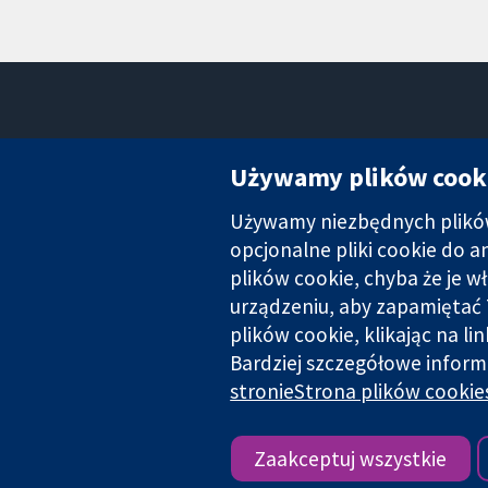
Używamy plików cook
Używamy niezbędnych plików 
Wiarygodne dane naukowe.
Świadome decyzje.
opcjonalne pliki cookie do 
Lepsze zdrowie.
plików cookie, chyba że je w
urządzeniu, aby zapamiętać 
plików cookie, klikając na li
Cochrane Collaboration to organizacja charytatywna (nr 1045921) 
Bardziej szczegółowe inform
stronieStrona plików cookie
Copyright © 2026 The Cochrane Collaboration
Zaakceptuj wszystkie