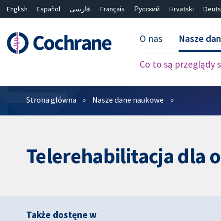
English
Español
فارسی
Français
Русский
Hrvatski
Deuts
O nas
Nasze da
Co to są przeglądy
Filtry
Strona główna
Nasze dane naukowe
Telerehabilitacja dla
Także dostęne w