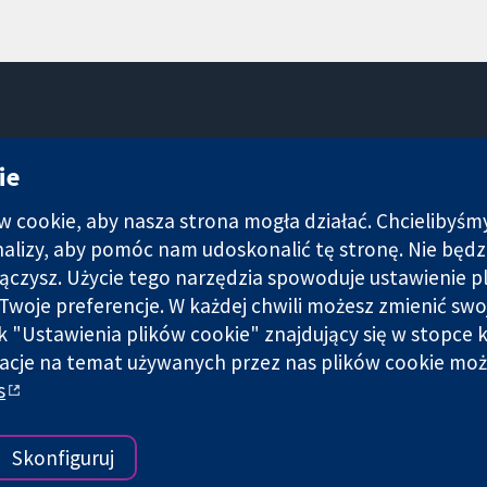
11-13 Cavendish Square
ie
Londyn
W1G 0AN
cookie, aby nasza strona mogła działać. Chcielibyśm
Wielka Brytania
analizy, aby pomóc nam udoskonalić tę stronę. Nie bę
łączysz. Użycie tego narzędzia spowoduje ustawienie p
Twoje preferencje. W każdej chwili możesz zmienić swo
nk "Ustawienia plików cookie" znajdujący się w stopce k
i spółka z ograniczoną odpowiedzialnością (nr 03044323) zarejest
acje na temat używanych przez nas plików cookie moż
s
Warunki korzystania ze strony internetowej
|
Informacje prawne
|
Skonfiguruj