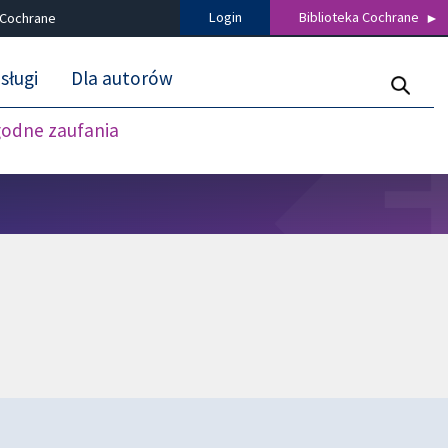
Login
Biblioteka Cochrane
 Cochrane
sługi
Dla autorów
godne zaufania