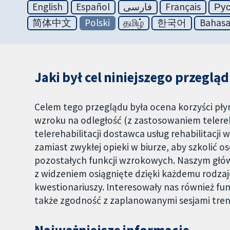
English
Español
فارسی
Français
Ру
简体中文
Polski
தமிழ்
한국어
Bahasa
Jaki był cel niniejszego przeglą
Celem tego przeglądu była ocena korzyści płyn
wzroku na odległość (z zastosowaniem telereh
telerehabilitacji dostawca usług rehabilitacj
zamiast zwykłej opieki w biurze, aby szkolić
pozostałych funkcji wzrokowych. Naszym głów
z widzeniem osiągnięte dzięki każdemu rodza
kwestionariuszy. Interesowały nas również fun
także zgodność z zaplanowanymi sesjami treni