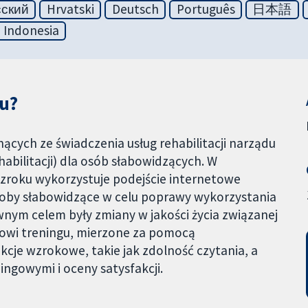
сский
Hrvatski
Deutsch
Português
日本語
 Indonesia
du?
ących ze świadczenia usług rehabilitacji narządu
abilitacji) dla osób słabowidzących. W
i wzroku wykorzystuje podejście internetowe
 osoby słabowidzące w celu poprawy wykorzystania
nym celem były zmiany w jakości życia związanej
jowi treningu, mierzone za pomocą
kcje wzrokowe, takie jak zdolność czytania, a
ngowymi i oceny satysfakcji.