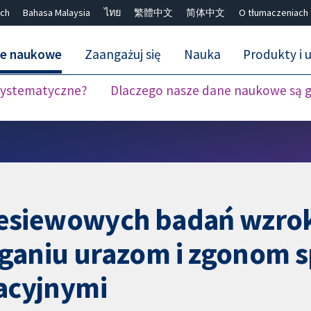
ch
Bahasa Malaysia
ไทย
繁體中文
简体中文
O tłumaczeniach
ne naukowe
Zaangażuj się
Nauka
Produkty i u
 systematyczne?
Dlaczego nasze dane naukowe są 
Close search ✖
esiewowych badań wzrok
eganiu urazom i zgono
acyjnymi