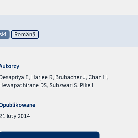
ski
Română
Autorzy
Desapriya E
Harjee R
Brubacher J
Chan H
Hewapathirane DS
Subzwari S
Pike I
Opublikowane
21 luty 2014