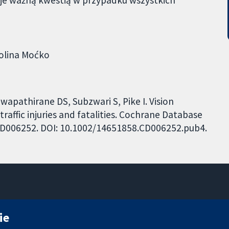
e ważną kwestią w przypadku wszystkich
olina Moćko
wapathirane DS, Subzwari S, Pike I. Vision
traffic injuries and fatalities. Cochrane Database
: CD006252. DOI: 10.1002/14651858.CD006252.pub4.
11-13 Cavendish Square
ie
Londyn