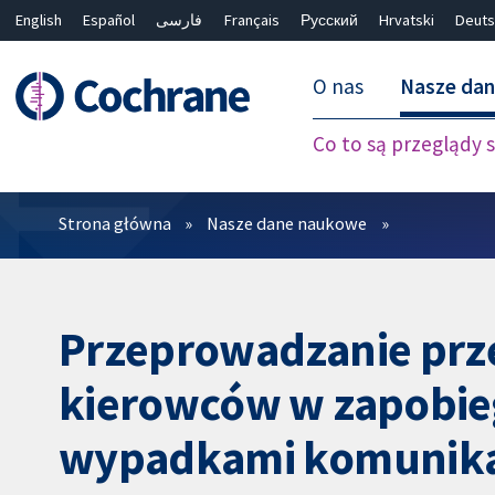
English
Español
فارسی
Français
Русский
Hrvatski
Deuts
O nas
Nasze da
Co to są przeglądy
Filtry
Strona główna
Nasze dane naukowe
Przeprowadzanie prz
kierowców w zapobi
wypadkami komunik