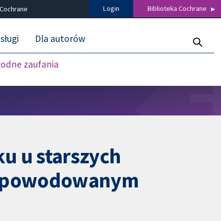
Login
Biblioteka Cochrane
 Cochrane
sługi
Dla autorów
godne zaufania
u u starszych
m spowodowanym