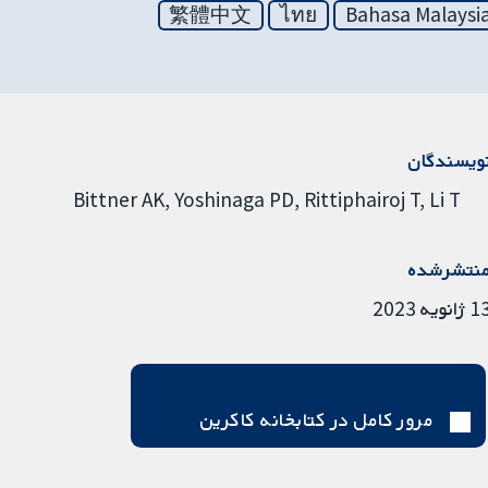
繁體中文
ไทย
Bahasa Malaysi
ویسندگان
Bittner AK
Yoshinaga PD
Rittiphairoj T
Li T
نتشرشده
ژانویه 2023
مرور کامل در کتابخانه کاکرین