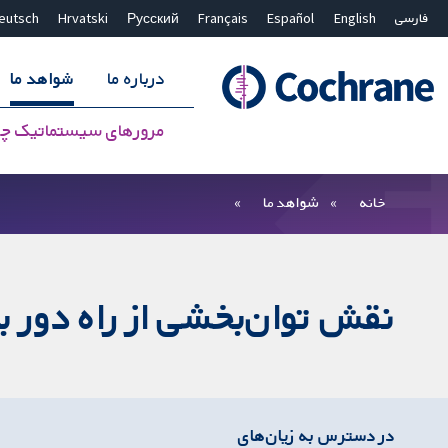
فارسی
English
Español
Français
Русский
Hrvatski
eutsch
درباره ما
شواهد ما
مرورهای سیستماتیک چ
بستن جستجو ✖
فیلترها
خانه
شواهد ما
نقش توان‌بخشی از راه دور برا
در دسترس به زیان‌های