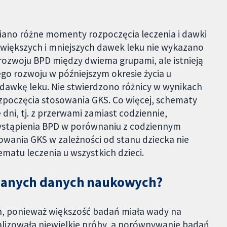
iano różne momenty rozpoczęcia leczenia i dawki
większych i mniejszych dawek leku nie wykazano
zwoju BPD między dwiema grupami, ale istnieją
o rozwoju w późniejszym okresie życia u
dawkę leku. Nie stwierdzono różnicy w wynikach
zpoczęcia stosowania GKS. Co więcej, schematy
dni, tj. z przerwami zamiast codziennie,
stąpienia BPD w porównaniu z codziennym
owania GKS w zależności od stanu dziecka nie
matu leczenia u wszystkich dzieci.
owanych danych naukowych?
, ponieważ większość badań miała wady na
lizowała niewielkie próby, a porównywanie badań