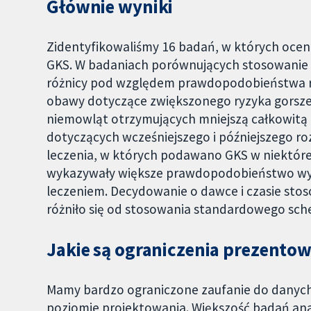
Głównie wyniki
Zidentyfikowaliśmy 16 badań, w których ocen
GKS. W badaniach porównujących stosowanie 
różnicy pod względem prawdopodobieństwa ro
obawy dotyczące zwiększonego ryzyka gorszeg
niemowląt otrzymujących mniejszą całkowitą 
dotyczących wcześniejszego i późniejszego ro
leczenia, w których podawano GKS w niektóre 
wykazywały większe prawdopodobieństwo wy
leczeniem. Decydowanie o dawce i czasie stos
różniło się od stosowania standardowego sche
Jakie są ograniczenia prezent
Mamy bardzo ograniczone zaufanie do danych
poziomie projektowania. Większość badań ana