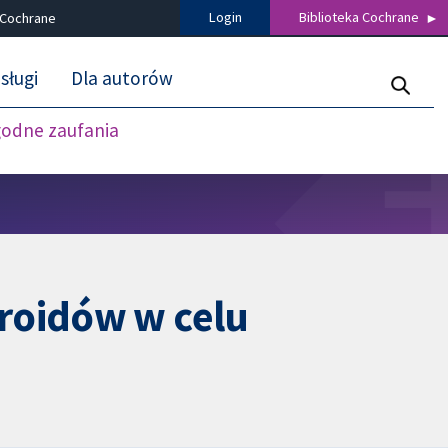
Login
Biblioteka Cochrane
 Cochrane
sługi
Dla autorów
godne zaufania
roidów w celu