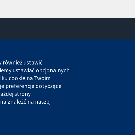
Kontakt
Nowości
Biuro prasowe
y również ustawić
O nas
dziemy ustawiać opcjonalnych
Praca
liku cookie na Twoim
Cochrane Library
je preferencje dotyczące
ażdej strony.
rowana w Anglii i Walii. Numer rejestracyjny VAT GB 718
na znaleźć na naszej
Prywatność
|
Polityka plików cookies
|
Ustawienia plików cookie