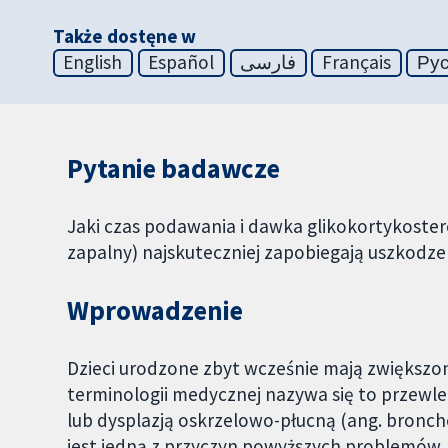
Także dostęne w
English
Español
فارسی
Français
Ру
Pytanie badawcze
Jaki czas podawania i dawka glikokortykoste
zapalny) najskuteczniej zapobiegają uszkodz
Wprowadzenie
Dzieci urodzone zbyt wcześnie mają zwiększon
terminologii medycznej nazywa się to przewlek
lub dysplazją oskrzelowo-płucną (ang. bronch
jest jedną z przyczyn powyższych problemów,