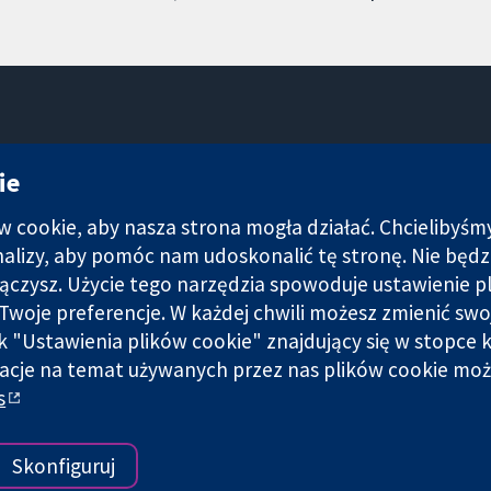
11-13 Cavendish Square
ie
Londyn
W1G 0AN
cookie, aby nasza strona mogła działać. Chcielibyśm
Wielka Brytania
analizy, aby pomóc nam udoskonalić tę stronę. Nie bę
łączysz. Użycie tego narzędzia spowoduje ustawienie p
Twoje preferencje. W każdej chwili możesz zmienić swo
nk "Ustawienia plików cookie" znajdujący się w stopce k
i spółka z ograniczoną odpowiedzialnością (nr 03044323) zarejest
acje na temat używanych przez nas plików cookie moż
s
Warunki korzystania ze strony internetowej
|
Informacje prawne
|
Skonfiguruj