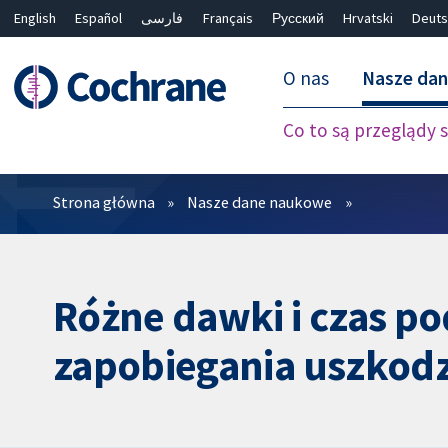
English
Español
فارسی
Français
Русский
Hrvatski
Deuts
O nas
Nasze da
Co to są przeglądy
Filtry
Strona główna
Nasze dane naukowe
Różne dawki i czas p
zapobiegania uszkod