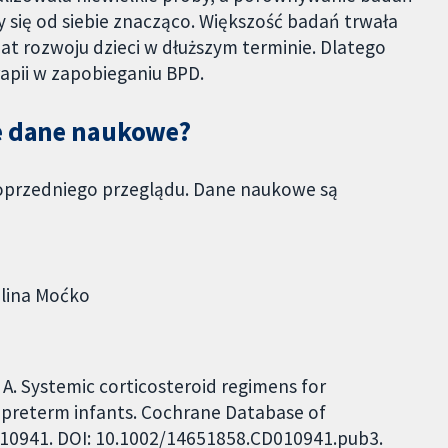
y się od siebie znacząco. Większość badań trwała
at rozwoju dzieci w dłuższym terminie. Dlatego
erapii w zapobieganiu BPD.
ne dane naukowe?
 poprzedniego przeglądu. Dane naukowe są
olina Moćko
A. Systemic corticosteroid regimens for
 preterm infants. Cochrane Database of
CD010941. DOI: 10.1002/14651858.CD010941.pub3.