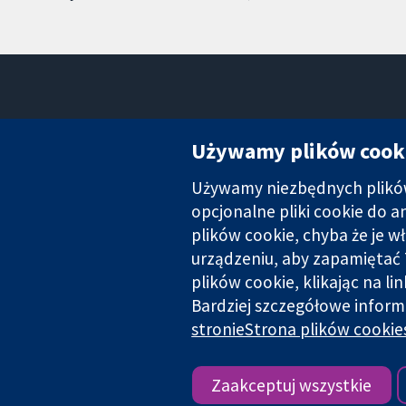
Używamy plików cook
Używamy niezbędnych plików 
Wiarygodne dane naukowe.
Świadome decyzje.
opcjonalne pliki cookie do 
Lepsze zdrowie.
plików cookie, chyba że je w
urządzeniu, aby zapamiętać 
plików cookie, klikając na li
Cochrane Collaboration to organizacja charytatywna (nr 1045921) 
Bardziej szczegółowe inform
stronieStrona plików cookie
Copyright © 2026 The Cochrane Collaboration
Zaakceptuj wszystkie