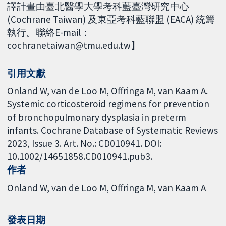
譯計畫由臺北醫學大學考科藍臺灣研究中心
(Cochrane Taiwan) 及東亞考科藍聯盟 (EACA) 統籌
執行。聯絡E-mail：
cochranetaiwan@tmu.edu.tw】
引用文獻
Onland W, van de Loo M, Offringa M, van Kaam A.
Systemic corticosteroid regimens for prevention
of bronchopulmonary dysplasia in preterm
infants. Cochrane Database of Systematic Reviews
2023, Issue 3. Art. No.: CD010941. DOI:
10.1002/14651858.CD010941.pub3.
作者
Onland W
van de Loo M
Offringa M
van Kaam A
發表日期