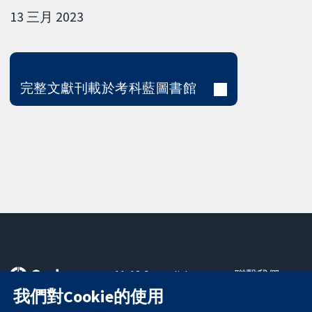
13 三月 2023
完整文獻刊載於考科藍圖書館
11-13 Cavendish
聯繫我們
Square
新聞
我們對Cookie的使用
可信任實證
London
新聞部