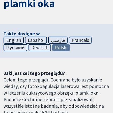
plamki oka
Także dostęne w
English
Español
فارسی
Français
Русский
Deutsch
Polski
Jaki jest cel tego przeglądu?
Celem tego przeglądu Cochrane było uzyskanie
wiedzy, czy fotokoagulacja laserowa jest pomocna
w leczeniu cukrzycowego obrzęku plamki oka.
Badacze Cochrane zebrali i przeanalizowali
wszystkie istotne badania, aby odpowiedzieć na
to pytanie i znaleźli 24 badania.