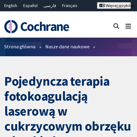
English
Español
فارسی
Français
Więcej języków
Русский
Hrvatski
Deutsch
Bahasa Malaysia
ไทย
繁體中文
简体中文
Close search ✖
Filtry
Strona główna
Nasze dane naukowe
Pojedyncza terapia
fotokoagulacją
laserową w
cukrzycowym obrzęku