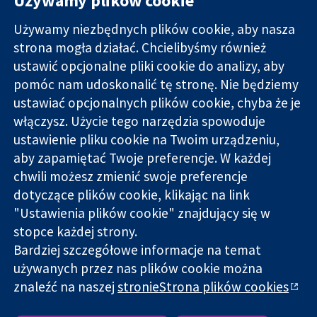
Używamy plików cookie
Używamy niezbędnych plików cookie, aby nasza
strona mogła działać. Chcielibyśmy również
11-13 Cavendish
Kontakt
ustawić opcjonalne pliki cookie do analizy, aby
Square
Nowości
pomóc nam udoskonalić tę stronę. Nie będziemy
Wiarygodne dane
Londyn
Biuro
ustawiać opcjonalnych plików cookie, chyba że je
naukowe.
W1G 0AN
prasowe
Świadome
włączysz. Użycie tego narzędzia spowoduje
Wielka Brytania
O nas
decyzje.
Praca
ustawienie pliku cookie na Twoim urządzeniu,
Lepsze zdrowie.
Cochrane
aby zapamiętać Twoje preferencje. W każdej
Library
chwili możesz zmienić swoje preferencje
dotyczące plików cookie, klikając na link
"Ustawienia plików cookie" znajdujący się w
Cochrane Collaboration to organizacja charytatywna (nr
stopce każdej strony.
1045921) i spółka z ograniczoną odpowiedzialnością (nr
Bardziej szczegółowe informacje na temat
03044323) zarejestrowana w Anglii i Walii. Numer rejestracyjny
używanych przez nas plików cookie można
VAT GB 718
znaleźć na naszej
stronieStrona plików cookies
Copyright © 2026 The Cochrane Collaboration
Warunki korzystania ze strony internetowej
|
Informacje