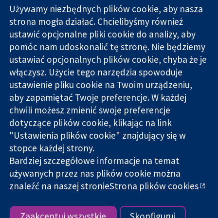
Używamy niezbędnych plików cookie, aby nasza
strona mogła działać. Chcielibyśmy również
11-13 Cavendish
Kontakt
ustawić opcjonalne pliki cookie do analizy, aby
Square
Nowości
pomóc nam udoskonalić tę stronę. Nie będziemy
Wiarygodne dane
Londyn
Biuro
ustawiać opcjonalnych plików cookie, chyba że je
naukowe.
W1G 0AN
prasowe
Świadome
włączysz. Użycie tego narzędzia spowoduje
Wielka Brytania
O nas
decyzje.
Praca
ustawienie pliku cookie na Twoim urządzeniu,
Lepsze zdrowie.
Cochrane
aby zapamiętać Twoje preferencje. W każdej
Library
chwili możesz zmienić swoje preferencje
dotyczące plików cookie, klikając na link
"Ustawienia plików cookie" znajdujący się w
Cochrane Collaboration to organizacja charytatywna (nr
stopce każdej strony.
1045921) i spółka z ograniczoną odpowiedzialnością (nr
Bardziej szczegółowe informacje na temat
03044323) zarejestrowana w Anglii i Walii. Numer rejestracyjny
VAT GB 718
używanych przez nas plików cookie można
znaleźć na naszej
stronieStrona plików cookies
Copyright © 2026 The Cochrane Collaboration
Warunki korzystania ze strony internetowej
|
Informacje
prawne
|
Prywatność
|
Polityka plików cookies
|
Ustawienia
Zaakceptuj wszystkie
Skonfiguruj