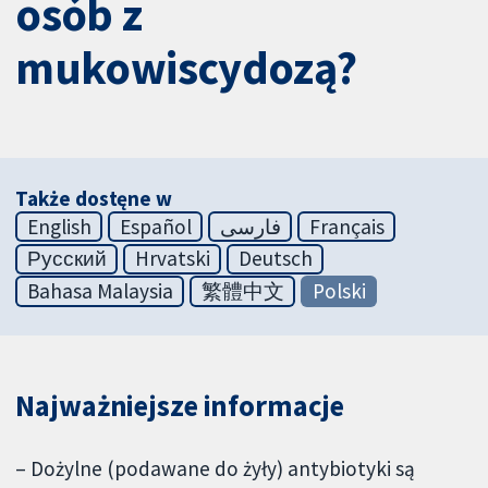
osób z
mukowiscydozą?
Także dostęne w
English
Español
فارسی
Français
Русский
Hrvatski
Deutsch
Bahasa Malaysia
繁體中文
Polski
Najważniejsze informacje
– Dożylne (podawane do żyły) antybiotyki są