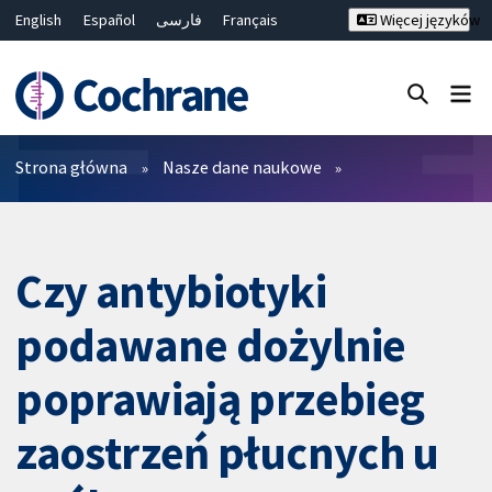
English
Español
فارسی
Français
Więcej języków
Русский
Hrvatski
Deutsch
Bahasa Malaysia
ไทย
繁體中文
简体中文
Close search ✖
Filtry
Strona główna
Nasze dane naukowe
Czy antybiotyki
podawane dożylnie
poprawiają przebieg
zaostrzeń płucnych u