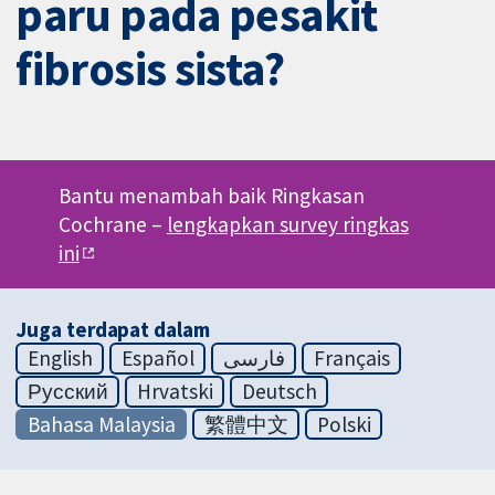
paru pada pesakit
fibrosis sista?
Bantu menambah baik Ringkasan
Cochrane –
lengkapkan survey ringkas
ini
Juga terdapat dalam
English
Español
فارسی
Français
Русский
Hrvatski
Deutsch
Bahasa Malaysia
繁體中文
Polski