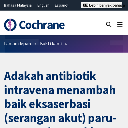
Bahasa Malaysia
English
Español
Lebih banyak bahasa
فارسی
Français
Русский
Hrvatski
Deutsch
ไทย
繁體中文
简体中文
Tutup carian ✖
Penapis
Laman depan
Bukti kami
Adakah antibiotik
intravena menambah
baik eksaserbasi
(serangan akut) paru-