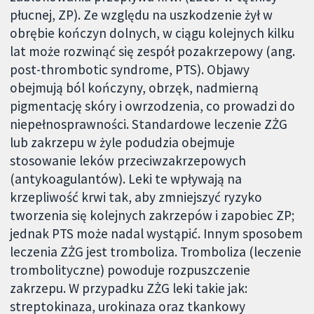
płucnej, ZP). Ze względu na uszkodzenie żył w
obrębie kończyn dolnych, w ciągu kolejnych kilku
lat może rozwinąć się zespół pozakrzepowy (ang.
post-thrombotic syndrome, PTS). Objawy
obejmują ból kończyny, obrzęk, nadmierną
pigmentację skóry i owrzodzenia, co prowadzi do
niepełnosprawności. Standardowe leczenie ZŻG
lub zakrzepu w żyle podudzia obejmuje
stosowanie leków przeciwzakrzepowych
(antykoagulantów). Leki te wpływają na
krzepliwość krwi tak, aby zmniejszyć ryzyko
tworzenia się kolejnych zakrzepów i zapobiec ZP;
jednak PTS może nadal wystąpić. Innym sposobem
leczenia ZŻG jest tromboliza. Tromboliza (leczenie
trombolityczne) powoduje rozpuszczenie
zakrzepu. W przypadku ZŻG leki takie jak:
streptokinaza, urokinaza oraz tkankowy