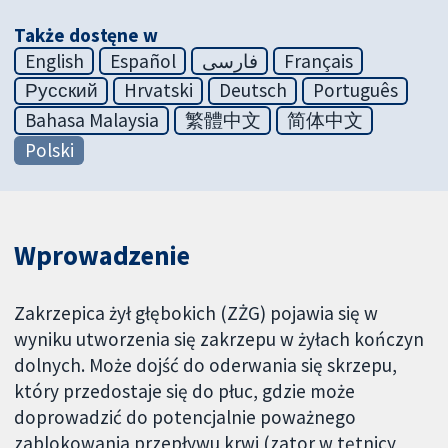
Także dostęne w
English
Español
فارسی
Français
Русский
Hrvatski
Deutsch
Português
Bahasa Malaysia
繁體中文
简体中文
Polski
Wprowadzenie
Zakrzepica żył głębokich (ZŻG) pojawia się w
wyniku utworzenia się zakrzepu w żyłach kończyn
dolnych. Może dojść do oderwania się skrzepu,
który przedostaje się do płuc, gdzie może
doprowadzić do potencjalnie poważnego
zablokowania przepływu krwi (zator w tętnicy