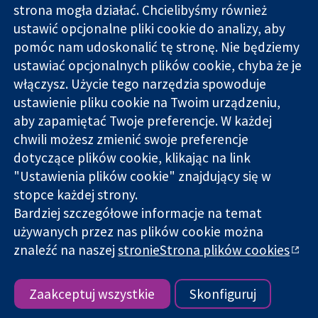
strona mogła działać. Chcielibyśmy również
11-13 Cavendish
Kontakt
ustawić opcjonalne pliki cookie do analizy, aby
Square
Nowości
pomóc nam udoskonalić tę stronę. Nie będziemy
Wiarygodne dane
Londyn
Biuro
ustawiać opcjonalnych plików cookie, chyba że je
naukowe.
W1G 0AN
prasowe
Świadome
włączysz. Użycie tego narzędzia spowoduje
Wielka Brytania
O nas
decyzje.
Praca
ustawienie pliku cookie na Twoim urządzeniu,
Lepsze zdrowie.
Cochrane
aby zapamiętać Twoje preferencje. W każdej
Library
chwili możesz zmienić swoje preferencje
dotyczące plików cookie, klikając na link
"Ustawienia plików cookie" znajdujący się w
Cochrane Collaboration to organizacja charytatywna (nr
stopce każdej strony.
1045921) i spółka z ograniczoną odpowiedzialnością (nr
Bardziej szczegółowe informacje na temat
03044323) zarejestrowana w Anglii i Walii. Numer rejestracyjny
używanych przez nas plików cookie można
VAT GB 718
znaleźć na naszej
stronieStrona plików cookies
Copyright © 2026 The Cochrane Collaboration
Warunki korzystania ze strony internetowej
|
Informacje
prawne
|
Prywatność
|
Polityka plików cookies
|
Ustawienia
Zaakceptuj wszystkie
Skonfiguruj
plików cookie