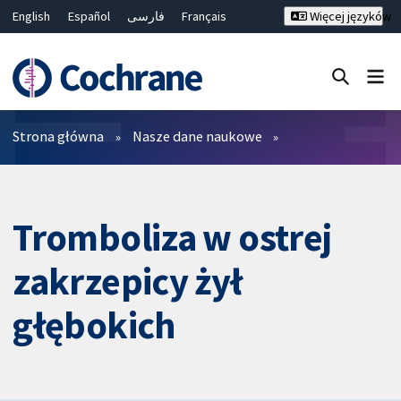
English
Español
فارسی
Français
Więcej języków
Русский
Hrvatski
Deutsch
Bahasa Malaysia
ไทย
繁體中文
简体中文
Close search ✖
Filtry
Strona główna
Nasze dane naukowe
Tromboliza w ostrej
zakrzepicy żył
głębokich