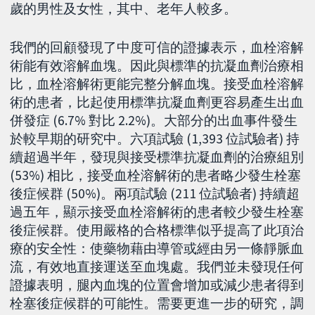
歲的男性及女性，其中、老年人較多。
我們的回顧發現了中度可信的證據表示，血栓溶解
術能有效溶解血塊。因此與標準的抗凝血劑治療相
比，血栓溶解術更能完整分解血塊。接受血栓溶解
術的患者，比起使用標準抗凝血劑更容易產生出血
併發症 (6.7% 對比 2.2%)。大部分的出血事件發生
於較早期的研究中。六項試驗 (1,393 位試驗者) 持
續超過半年，發現與接受標準抗凝血劑的治療組別
(53%) 相比，接受血栓溶解術的患者略少發生栓塞
後症候群 (50%)。兩項試驗 (211 位試驗者) 持續超
過五年，顯示接受血栓溶解術的患者較少發生栓塞
後症候群。使用嚴格的合格標準似乎提高了此項治
療的安全性：使藥物藉由導管或經由另一條靜脈血
流，有效地直接運送至血塊處。我們並未發現任何
證據表明，腿內血塊的位置會增加或減少患者得到
栓塞後症候群的可能性。需要更進一步的研究，調