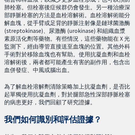
肺栓塞。但栓塞後症候群仍會發生。另一種治療深
部靜脈栓塞的方法是血栓溶解術。血栓溶解術能分
解血塊，從手臂或足背的靜脈注射像是鏈球菌激酶
(streptokinase)、尿激酶 (urokinase) 和組織血漿
素原活化劑等藥物。有些情況，這些藥物能在 X 光
監測下，經由導管直接送至血塊的位置。其他外科
手術對於移除血塊也有幫助。使用抗凝血劑和血栓
溶解術後，兩者都可能產生有害的副作用，包含出
血併發症、中風或腦出血。
為了解血栓溶解劑清除策略加上抗凝血劑，是否比
起單獨使用抗凝血劑，對於腿部急性深部靜脈栓塞
的病患更好，我們回顧了研究證據。
我們如何識別和評估證據？