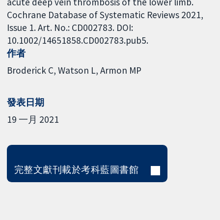
acute deep vein thrombosis of the lower limb.
Cochrane Database of Systematic Reviews 2021,
Issue 1. Art. No.: CD002783. DOI:
10.1002/14651858.CD002783.pub5.
作者
Broderick C
Watson L
Armon MP
發表日期
19 一月 2021
完整文獻刊載於考科藍圖書館