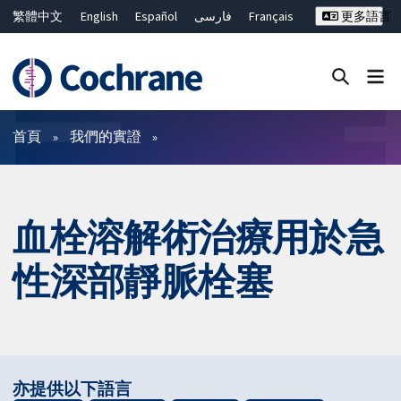
繁體中文
English
Español
فارسی
Français
更多語言
Русский
Hrvatski
Deutsch
Bahasa Malaysia
ไทย
简体中文
關閉搜尋 ✖
篩選條件
首頁
我們的實證
血栓溶解術治療用於急
性深部靜脈栓塞
亦提供以下語言