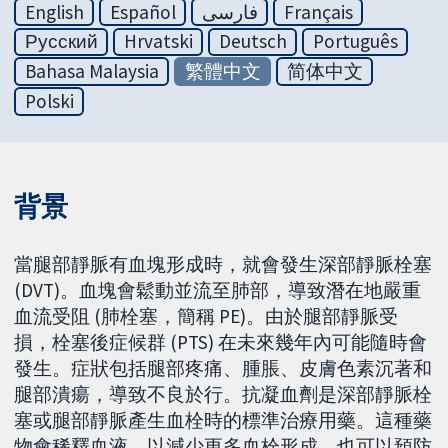
English
Español
فارسی
Français
Русский
Hrvatski
Deutsch
Português
Bahasa Malaysia
繁體中文
简体中文
Polski
背景
當腿部靜脈有血塊形成時，就會發生深部靜脈栓塞
(DVT)。血塊會鬆動並流至肺部，導致潛在地嚴重
血流受阻 (肺栓塞，簡稱 PE)。由於腿部靜脈受
損，栓塞後症候群 (PTS) 在未來幾年內可能隨時會
發生。症狀包括腿部疼痛、腫脹、皮膚色素沉著和
腿部潰瘍，導致不良於行。抗凝血劑是深部靜脈栓
塞或腿部靜脈產生血栓時的標準治療用藥。這種藥
物會稀釋血液，以減少更多血栓形成，也可以預防