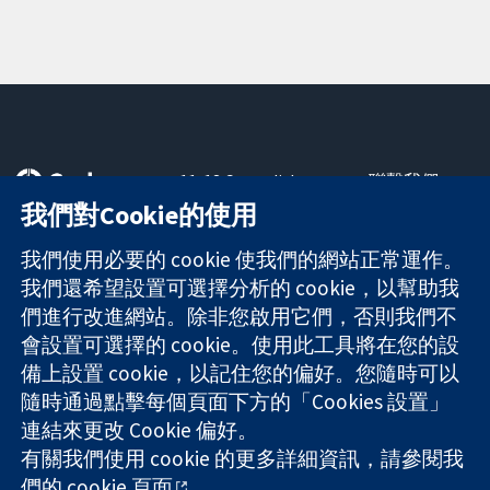
11-13 Cavendish
聯繫我們
Square
新聞
我們對Cookie的使用
可信任實證
London
新聞部
知情決定
W1G 0AN
關於我們
我們使用必要的 cookie 使我們的網站正常運作。
更完善的健康照
United Kingdom
工作機會
我們還希望設置可選擇分析的 cookie，以幫助我
護
Cochrane
們進行改進網站。除非您啟用它們，否則我們不
Library
會設置可選擇的 cookie。使用此工具將在您的設
備上設置 cookie，以記住您的偏好。您隨時可以
隨時通過點擊每個頁面下方的「Cookies 設置」
The Cochrane Collaboration is a charity (no. 1045921) and a
連結來更改 Cookie 偏好。
company limited by guarantee (no. 03044323) registered in
有關我們使用 cookie 的更多詳細資訊，請參閱我
England & Wales. VAT registration number GB 718 2127 49.
們的
cookie 頁面
。