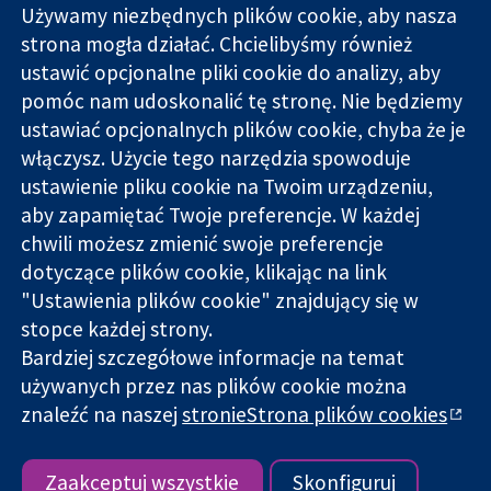
Używamy niezbędnych plików cookie, aby nasza
strona mogła działać. Chcielibyśmy również
11-13 Cavendish
Kontakt
ustawić opcjonalne pliki cookie do analizy, aby
Square
Nowości
pomóc nam udoskonalić tę stronę. Nie będziemy
Wiarygodne dane
Londyn
Biuro
ustawiać opcjonalnych plików cookie, chyba że je
naukowe.
W1G 0AN
prasowe
Świadome
włączysz. Użycie tego narzędzia spowoduje
Wielka Brytania
O nas
decyzje.
Praca
ustawienie pliku cookie na Twoim urządzeniu,
Lepsze zdrowie.
Cochrane
aby zapamiętać Twoje preferencje. W każdej
Library
chwili możesz zmienić swoje preferencje
dotyczące plików cookie, klikając na link
"Ustawienia plików cookie" znajdujący się w
Cochrane Collaboration to organizacja charytatywna (nr
stopce każdej strony.
1045921) i spółka z ograniczoną odpowiedzialnością (nr
Bardziej szczegółowe informacje na temat
03044323) zarejestrowana w Anglii i Walii. Numer rejestracyjny
używanych przez nas plików cookie można
VAT GB 718
znaleźć na naszej
stronieStrona plików cookies
Copyright © 2026 The Cochrane Collaboration
Warunki korzystania ze strony internetowej
|
Informacje
prawne
|
Prywatność
|
Polityka plików cookies
|
Ustawienia
Zaakceptuj wszystkie
Skonfiguruj