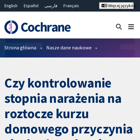
English
Español
فارسی
Français
Więcej języków
Русский
Hrvatski
Deutsch
Bahasa Malaysia
ไทย
繁體中文
简体中文
Close search ✖
Filtry
Strona główna
Nasze dane naukowe
Czy kontrolowanie
stopnia narażenia na
roztocze kurzu
domowego przyczynia