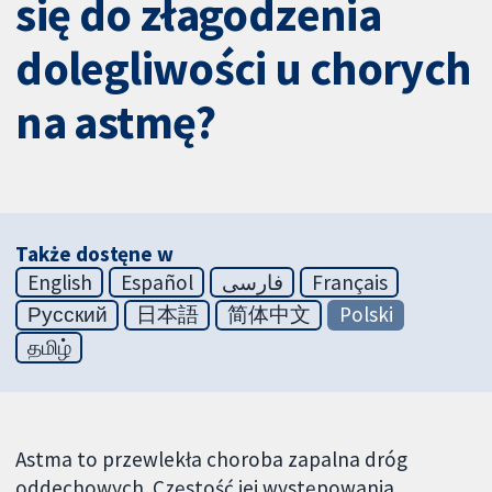
się do złagodzenia
dolegliwości u chorych
na astmę?
Także dostęne w
English
Español
فارسی
Français
Русский
日本語
简体中文
Polski
தமிழ்
Astma to przewlekła choroba zapalna dróg
oddechowych. Częstość jej występowania