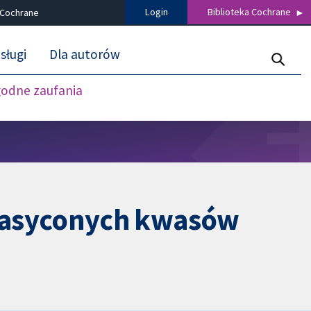
Login
Biblioteka Cochrane
 Cochrane
sługi
Dla autorów
godne zaufania
nasyconych kwasów