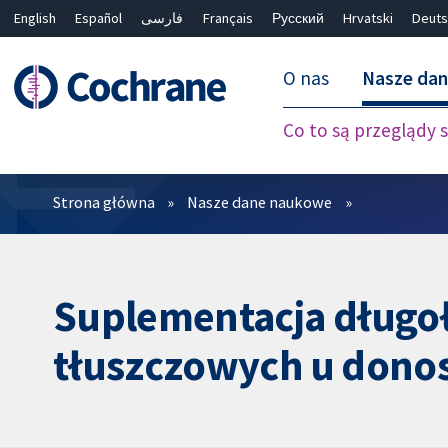
English
Español
فارسی
Français
Русский
Hrvatski
Deuts
O nas
Nasze da
Co to są przeglądy
Filtry
Strona główna
Nasze dane naukowe
Suplementacja dług
tłuszczowych u don