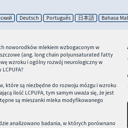
сский
Deutsch
Português
日本語
Bahasa Mal
ych noworodków mlekiem wzbogaconym w
zczowe (ang. long chain polyunsaturated fatty
awę wzroku i ogólny rozwój neurologiczny w
w LCPUFA?
w, które są niezbędne do rozwoju mózgu i wzroku
jącą ilość LCPUFA, tym samym uważa się, że jest
stępne są mieszanki mleka modyfikowanego
ądzie analizowano badania, w których porównano