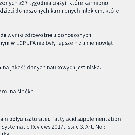
zonych ≥37 tygodnia ciąży), które karmiono
zieci donoszonych karmionych mlekiem, które
i, że wyniki zdrowotne u donoszonych
 w LCPUFA nie były lepsze niż u niemowląt
ólna jakość danych naukowych jest niska.
arolina Moćko
chain polyunsaturated fatty acid supplementation
Systematic Reviews 2017, Issue 3. Art. No.:
ub4.