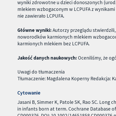
wyniki zdrowotne u dzieci donoszonych (urod
mlekiem wzbogaconym w LCPUFA z wynikami d
nie zawierało LCPUFA.
Główne wyniki:
Autorzy przeglądu stwierdzil
noworodków karmionych mlekiem wzbogaconym
karmionych mlekiem bez LCPUFA.
Jakość danych naukowych:
Oceniliśmy, że og
Uwagi do tłumaczenia
Tłumaczenie: Magdalena Koperny Redakcja: K
Cytowanie
Jasani B, Simmer K, Patole SK, Rao SC. Long 
in infants born at term. Cochrane Database of 
CD000376. DOI: 10.1002/14651858.CD000376.p