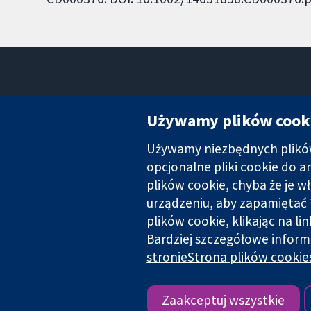
Używamy plików cook
Używamy niezbędnych plików 
Wiarygodne dane naukowe.
Świadome decyzje.
opcjonalne pliki cookie do 
Lepsze zdrowie.
plików cookie, chyba że je w
urządzeniu, aby zapamiętać 
plików cookie, klikając na li
Bardziej szczegółowe inform
Cochrane Collaboration to organizacja charytatywna (nr 1045921) 
stronieStrona plików cookie
Copyright © 2026 The Cochrane Collaboration
Zaakceptuj wszystkie