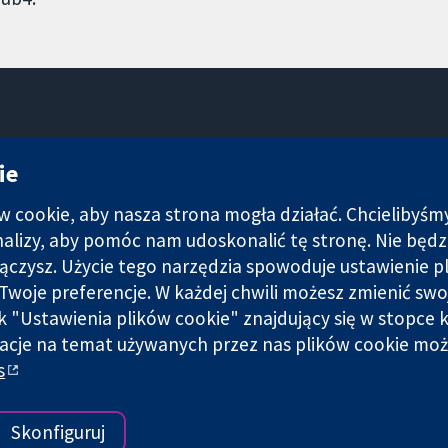
11-13 Cavendish Square
ie
Londyn
W1G 0AN
cookie, aby nasza strona mogła działać. Chcielibyśm
Wielka Brytania
analizy, aby pomóc nam udoskonalić tę stronę. Nie bę
łączysz. Użycie tego narzędzia spowoduje ustawienie p
Twoje preferencje. W każdej chwili możesz zmienić swo
nk "Ustawienia plików cookie" znajdujący się w stopce k
acje na temat używanych przez nas plików cookie moż
i spółka z ograniczoną odpowiedzialnością (nr 03044323) zarejest
s
Warunki korzystania ze strony internetowej
|
Informacje prawne
|
Skonfiguruj