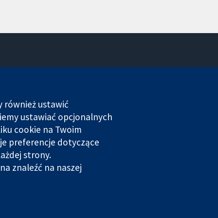
Kontakt
Nowości
Biuro prasowe
y również ustawić
O nas
dziemy ustawiać opcjonalnych
Praca
liku cookie na Twoim
Cochrane Library
je preferencje dotyczące
ażdej strony.
na znaleźć na naszej
rowana w Anglii i Walii. Numer rejestracyjny VAT GB 718
Prywatność
|
Polityka plików cookies
|
Ustawienia plików cookie