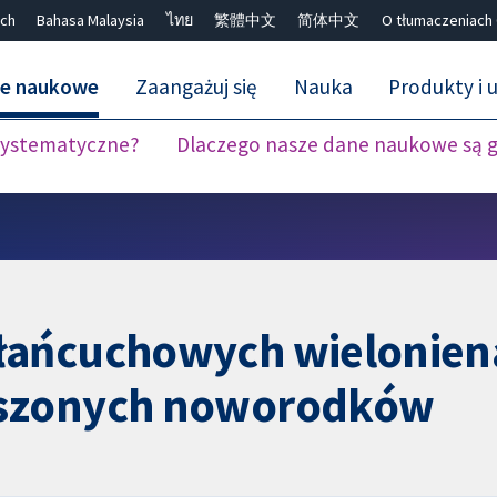
ch
Bahasa Malaysia
ไทย
繁體中文
简体中文
O tłumaczeniach
ne naukowe
Zaangażuj się
Nauka
Produkty i u
 systematyczne?
Dlaczego nasze dane naukowe są 
Close search ✖
ołańcuchowych wielonie
oszonych noworodków