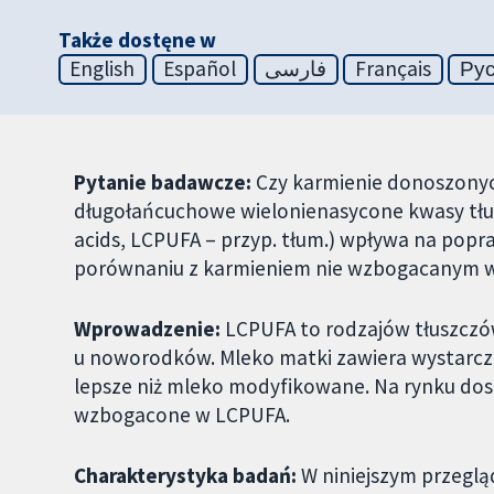
Także dostęne w
English
Español
فارسی
Français
Ру
Pytanie badawcze:
Czy karmienie donoszon
długołańcuchowe wielonienasycone kwasy tłus
acids, LCPUFA – przyp. tłum.) wpływa na popr
porównaniu z karmieniem nie wzbogacanym 
Wprowadzenie:
LCPUFA to rodzajów tłuszczó
u noworodków. Mleko matki zawiera wystarcza
lepsze niż mleko modyfikowane. Na rynku do
wzbogacone w LCPUFA.
Charakterystyka badań:
W niniejszym przegl