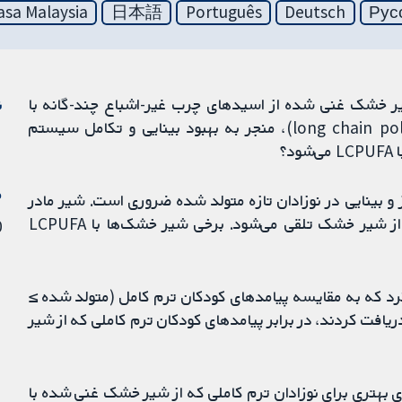
sa Malaysia
日本語
Português
Deutsch
Рус
یر خشک غنی شده از اسیدهای چرب غیر-اشباع چند-گانه با
ن
زنجیره بلند‌ (long chain polyunsaturated fatty acids; LCPUFA)، منجر به بهبود بینایی و تکامل سیستم
؟
م
مغز و بینایی در نوزادان تازه متولد شده ضروری است. شیر مادر
حاوی مقادیر کافی از LCPUFA است و از این رو، بهتر از شیر خشک تلقی می‌شود. برخی شیر خشک‌ها با LCPUFA
10
 کرد که به مقایسه پیامدهای کودکان ترم کامل (متولد شده ≥
ه 37 بارداری) که شیر خشک غنی شده با LCPUFA دریافت کردند، در برابر پیامدهای کودکان ترم کاملی که از شیر
ی بهتری برای نوزادان ترم کاملی که از شیر خشک غنی شده با