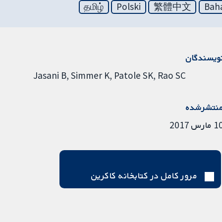
தமிழ்
Polski
繁體中文
Baha
ویسندگان
Jasani B
Simmer K
Patole SK
Rao SC
نتشرشده
 مارس 2017
مرور کامل در کتابخانه کاکرین