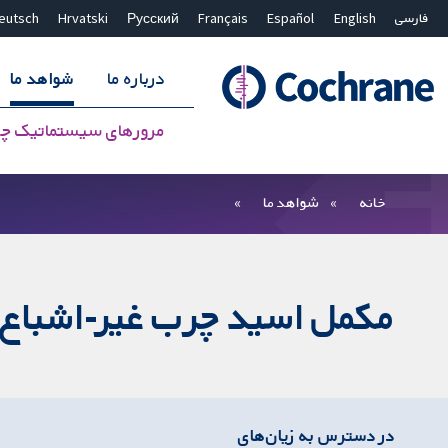
فارسی
English
Español
Français
Русский
Hrvatski
eutsch
درباره ما
شواهد ما
مرورهای سیستماتیک چ
بستن جستجو ✖
فیلترها
خانه
شواهد ما
مکمل اسید چرب غیر-اشباع چن
در دسترس به زیان‌های