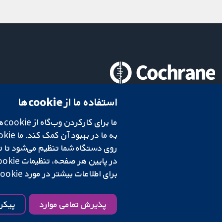
تحقیقات قابل اعتماد.
استفاده ما از cookie‌ها
تصمیم‌گیری آگاهانه.
سلامت بهتر.
شبکه همکاری کاکرین، یک مؤسسه خیریه (شماره 1045921) و یک شرکت با مسئولیت محدود به‌صورت ضمانت (شماره 03044323) ثبت‌شده در انگلستان و ولز است. شماره ثبت مالیات بر ارزش افزوده: GB 718 2127 49.
در پایین هر صفحه، تنظیمات cookie‌ خود را تغییر دهید.
برای اطلاعات بیشتر در مورد cookie‌هایی که استفاده می‌کنیم،
شرایط و ضوابط وب‌سایت
|
سلب مسئولیت
|
حریم خصوصی
|
سیاست کوکی‌ها
پذیرش تمامی موارد
پیکر