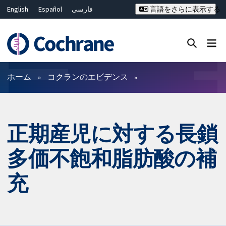
English
Español
فارسی
言語をさらに表示する
Français
Русский
Hrvatski
Deutsch
Bahasa Malaysia
ไทย
繁體中文
简体中文
Close search ✖
フィルター
ホーム
コクランのエビデンス
正期産児に対する長鎖
多価不飽和脂肪酸の補
充