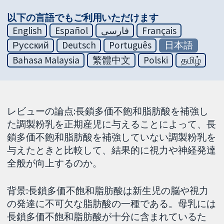
以下の言語でもご利用いただけます
English
Español
فارسی
Français
Русский
Deutsch
Português
日本語
Bahasa Malaysia
繁體中文
Polski
தமிழ்
レビューの論点:長鎖多価不飽和脂肪酸を補強し
た調製粉乳を正期産児に与えることによって、長
鎖多価不飽和脂肪酸を補強していない調製粉乳を
与えたときと比較して、結果的に視力や神経発達
全般が向上するのか。
背景:長鎖多価不飽和脂肪酸は新生児の脳や視力
の発達に不可欠な脂肪酸の一種である。母乳には
長鎖多価不飽和脂肪酸が十分に含まれているた