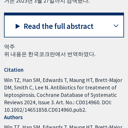
거는 2023년 3월 27일까지 검색했다.
Read the full abstract
역주
위 내용은 한국코크란에서 번역하였다.
Citation
Win TZ, Han SM, Edwards T, Maung HT, Brett-Major
DM, Smith C, Lee N. Antibiotics for treatment of
leptospirosis. Cochrane Database of Systematic
Reviews 2024, Issue 3. Art. No.: CD014960. DOI:
10.1002/14651858.CD014960.pub2.
Authors
Win TZ
Han SM
Edwards T
Maung HT
Brett-Major