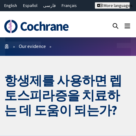
English
Español
فارسی
Français
More languages
Русский
Hrvatski
Deutsch
Bahasa Malaysia
ไทย
繁體中文
简体中文
Close search ✖
필터
홈
Our evidence
항생제를 사용하면 렙
토스피라증을 치료하
는 데 도움이 되는가?