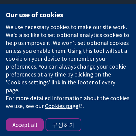
Our use of cookies
11-13 Cavendish
Contact us
We use necessary cookies to make our site work.
Square
News
Trusted
We'd also like to set optional analytics cookies to
London
Press office
evidence.
W1G 0AN
About us
help us improve it. We won't set optional cookies
Informed
영국
작업
unless you enable them. Using this tool will set a
decisions.
Cochrane
cookie on your device to remember your
Better health.
Library
preferences. You can always change your cookie
preferences at any time by clicking on the
'Cookies settings' link in the footer of every
The Cochrane Collaboration is a charity (no. 1045921) and a
page.
company limited by guarantee (no. 03044323) registered in
England & Wales. VAT registration number GB 718 2127 49.
For more detailed information about the cookies
we use, see our
Cookies page
.
Copyright © 2026 The Cochrane Collaboration
Website Terms & Conditions
|
Disclaimer
|
Privacy
|
Cookie
policy
|
Cookie settings
Accept all
구성하기