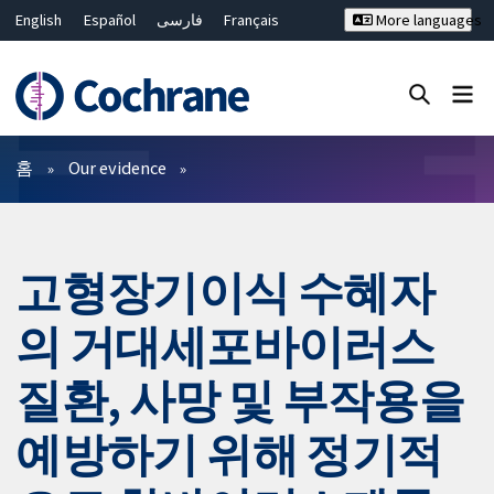
English
Español
فارسی
Français
More languages
Русский
Hrvatski
Deutsch
Bahasa Malaysia
ไทย
繁體中文
简体中文
Close search ✖
필터
홈
Our evidence
고형장기이식 수혜자
의 거대세포바이러스
질환, 사망 및 부작용을
예방하기 위해 정기적