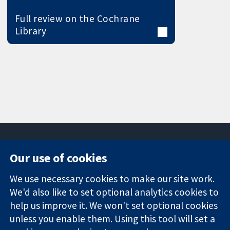
Full review on the Cochrane
Library
Our use of cookies
11-13 Cavendish
Contact us
We use necessary cookies to make our site work.
Square
News
Trusted
We'd also like to set optional analytics cookies to
London
Press office
evidence.
W1G 0AN
About us
help us improve it. We won't set optional cookies
Informed
영국
작업
unless you enable them. Using this tool will set a
decisions.
Cochrane