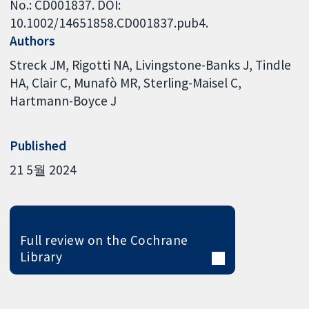
No.: CD001837. DOI:
10.1002/14651858.CD001837.pub4.
Authors
Streck JM
Rigotti NA
Livingstone-Banks J
Tindle
HA
Clair C
Munafò MR
Sterling-Maisel C
Hartmann-Boyce J
Published
21 5월 2024
Full review on the Cochrane
Library