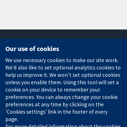
Our use of cookies
11-13 Cavendish
Contact us
We use necessary cookies to make our site work.
Square
News
Trusted
We'd also like to set optional analytics cookies to
London
Press office
evidence.
W1G 0AN
About us
help us improve it. We won't set optional cookies
Informed
영국
작업
unless you enable them. Using this tool will set a
decisions.
Cochrane
cookie on your device to remember your
Better health.
Library
preferences. You can always change your cookie
preferences at any time by clicking on the
'Cookies settings' link in the footer of every
The Cochrane Collaboration is a charity (no. 1045921) and a
page.
company limited by guarantee (no. 03044323) registered in
For more detailed information about the cookies
England & Wales. VAT registration number GB 718 2127 49.