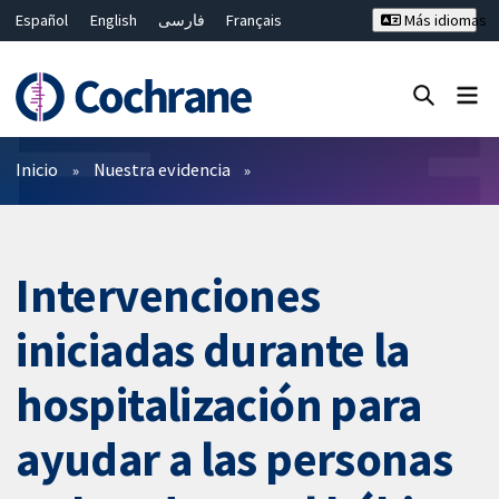
Español
English
فارسی
Français
Más idiomas
Русский
Hrvatski
Deutsch
Bahasa Malaysia
ไทย
繁體中文
简体中文
Cerrar búsqueda ✖
Filtros
Inicio
Nuestra evidencia
Intervenciones
iniciadas durante la
hospitalización para
ayudar a las personas