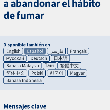
a abandonar el hábito
de fumar
Disponible también en
English
Español
فارسی
Français
Русский
Deutsch
日本語
Bahasa Malaysia
ไทย
繁體中文
简体中文
Polski
한국어
Magyar
Bahasa Indonesia
Mensajes clave