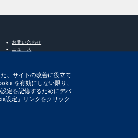
お問い合わせ
ニュース
広報
コクランについて
採用
。また、サイトの改善に役立て
Cochrane Library
okie を有効にしない限り、
たの設定を記憶するためにデバ
okie設定」リンクをクリック
登録番号 03044323）です。付加価値税登録番号 GB 718
ト利用規約
|
免責事項
|
個人情報
|
Cookieポリシー
|
Cookie設定