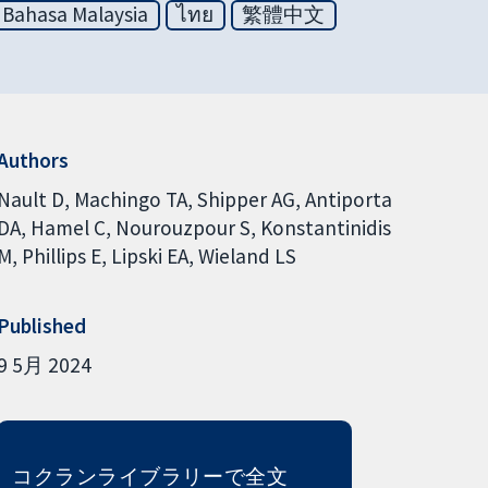
Bahasa Malaysia
ไทย
繁體中文
Authors
Nault D
Machingo TA
Shipper AG
Antiporta
DA
Hamel C
Nourouzpour S
Konstantinidis
M
Phillips E
Lipski EA
Wieland LS
Published
9 5月 2024
コクランライブラリーで全文