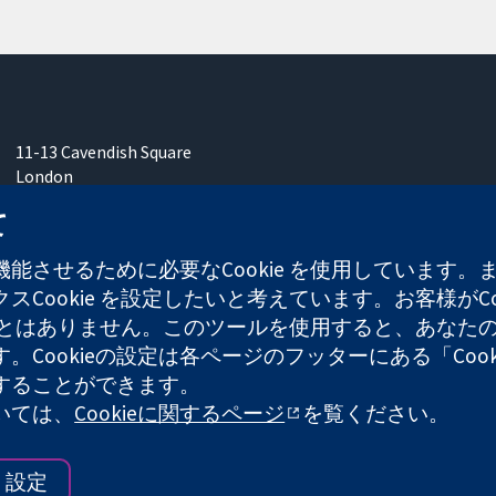
11-13 Cavendish Square
London
W1G 0AN
て
United Kingdom
能させるために必要なCookie を使用しています
Cookie を設定したいと考えています。お客様がCo
することはありません。このツールを使用すると、あな
ます。Cookieの設定は各ページのフッターにある「Co
れた慈善団体（登録番号 1045921）および保証有限責任会社（
することができます。
ついては、
Cookieに関するページ
を覧ください。
ウェブサイ
設定