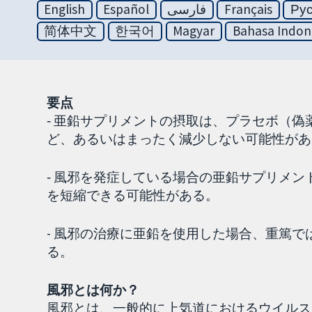
English
Español
فارسی
Français
Ру
简体中文
한국어
Magyar
Bahasa Indon
要点
‐ 亜鉛サプリメントの摂取は、プラセボ（
ど、あるいはまったく減少しない可能性があ
‐ 風邪を発症している場合の亜鉛サプリメ
を短縮できる可能性がある。
- 風邪の治療に亜鉛を使用した場合、重篤
る。
風邪とは何か？
風邪とは、一般的に上気道におけるウイルス