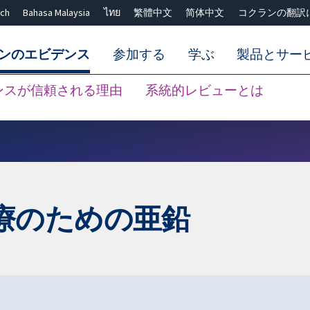
ch
Bahasa Malaysia
ไทย
繁體中文
简体中文
コクランの翻訳
ンのエビデンス
参加する
学ぶ
製品とサー
ンスが信頼される理由
系統的レビューとは
Close search ✖
療のための亜鉛