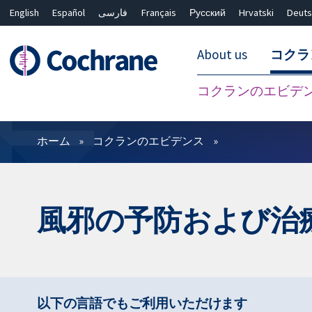
English
Español
فارسی
Français
Русский
Hrvatski
Deuts
About us
コクラ
コクランのエビデ
フィルター
ホーム
コクランのエビデンス
風邪の予防および治
以下の言語でもご利用いただけます