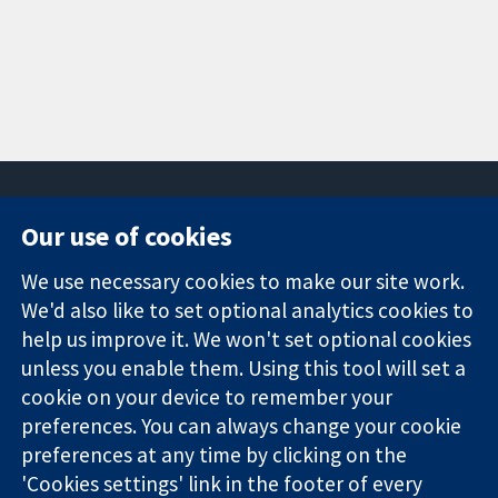
Our use of cookies
11-13 Cavendish
Contact us
We use necessary cookies to make our site work.
Square
News
Trusted
We'd also like to set optional analytics cookies to
London
Press office
evidence.
W1G 0AN
About us
help us improve it. We won't set optional cookies
Informed
Groot Brittannië
Opdrachten
unless you enable them. Using this tool will set a
decisions.
Cochrane
cookie on your device to remember your
Better health.
Library
preferences. You can always change your cookie
preferences at any time by clicking on the
'Cookies settings' link in the footer of every
The Cochrane Collaboration is a charity (no. 1045921) and a