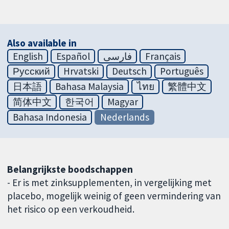
Also available in
English
Español
فارسی
Français
Русский
Hrvatski
Deutsch
Português
日本語
Bahasa Malaysia
ไทย
繁體中文
简体中文
한국어
Magyar
Bahasa Indonesia
Nederlands
Belangrijkste boodschappen
- Er is met zinksupplementen, in vergelijking met
placebo, mogelijk weinig of geen vermindering van
het risico op een verkoudheid.