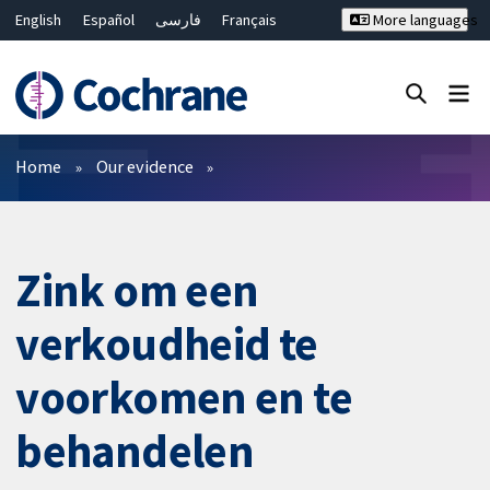
English
Español
فارسی
Français
More languages
Русский
Hrvatski
Deutsch
Bahasa Malaysia
ไทย
繁體中文
简体中文
Close search ✖
Filters
Home
Our evidence
Zink om een
verkoudheid te
voorkomen en te
behandelen