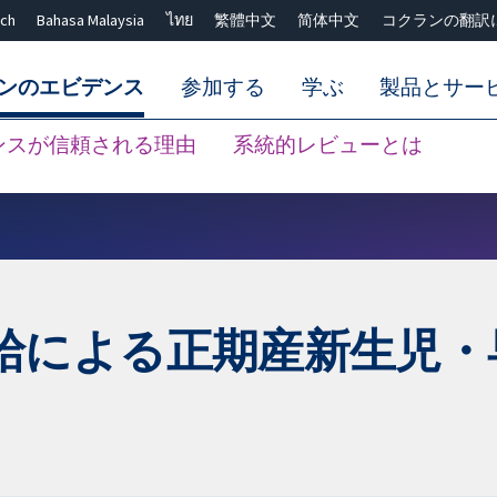
ch
Bahasa Malaysia
ไทย
繁體中文
简体中文
コクランの翻訳
ンのエビデンス
参加する
学ぶ
製品とサー
ンスが信頼される理由
系統的レビューとは
Close search ✖
給による正期産新生児・