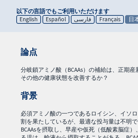
以下の言語でもご利用いただけます
English
Español
فارسی
Français
日
論点
分岐鎖アミノ酸（BCAAs）の補給は、正期
その他の健康状態を改善するか？
背景
必須アミノ酸の一つであるロイシン、イソロ
割を果たしているが、最適な投与量は不明で
BCAAsを摂取し、早産や仮死（低酸素脳症
る児は、輸液から摂取することがある。BCA