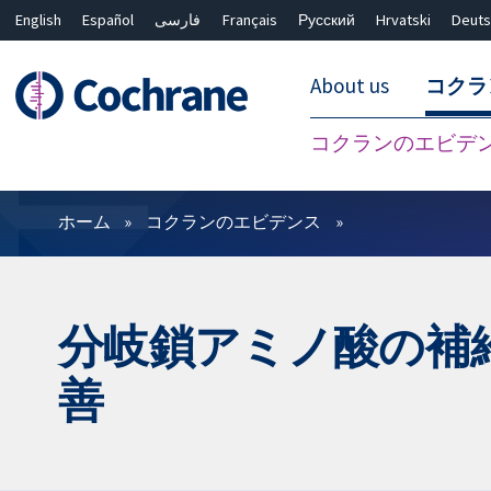
English
Español
فارسی
Français
Русский
Hrvatski
Deuts
About us
コクラ
コクランのエビデ
フィルター
ホーム
コクランのエビデンス
分岐鎖アミノ酸の補
善