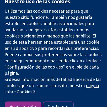
Nuestro uso de las cookies
Utilizamos las cookies necesarias para que
nuestro sitio funcione. También nos gustaría
11-13 Cavendish
Contacto
establecer cookies analíticas opcionales para
Square
Noticias
ayudarnos a mejorarla. No estableceremos
Evidencia fiable.
Londres
Prensa
Decisiones
cookies opcionales a menos que las habilite. El
W1G 0AN
Sobre
informadas.
Reino Unido
nosotros
uso de esta herramienta establecerá una cookie
Mejor salud.
Empleo
en su dispositivo para recordar sus preferencias.
Cochrane
Puede cambiar sus preferencias sobre las cookies
Library
en cualquier momento haciendo clic en el enlace
"Configuración de las cookies" en el pie de cada
página.
The Cochrane Collaboration is a charity (no. 1045921) and a
Si desea información más detallada acerca de las
company limited by guarantee (no. 03044323) registered in
cookies que utilizamos, consulte nuestra
página
England & Wales. VAT registration number GB 718 2127 49.
sobre Cookies
.
Copyright © 2026 The Cochrane Collaboration
Términos y condiciones del sitio web
|
Responsabilidades
|
Privacidad
|
Política de cookies
|
Configuración de cookies
Aceptar todo
Configurar