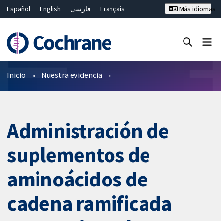
Español
English
فارسی
Français
Más idiomas
Русский
Hrvatski
Deutsch
Bahasa Malaysia
ไทย
繁體中文
简体中文
Cerrar búsqueda ✖
Filtros
Inicio
Nuestra evidencia
Administración de
suplementos de
aminoácidos de
cadena ramificada